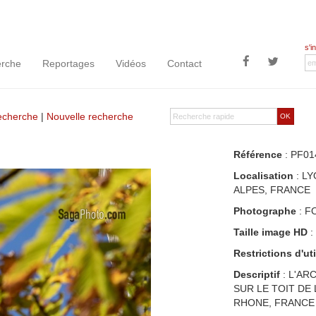
s'i
rche
Reportages
Vidéos
Contact
recherche
|
Nouvelle recherche
OK
Référence
: PF01
Localisation
: LY
ALPES, FRANCE
Photographe
: F
Taille image HD
:
Restrictions d'uti
Descriptif
: L'AR
SUR LE TOIT DE
RHONE, FRANCE