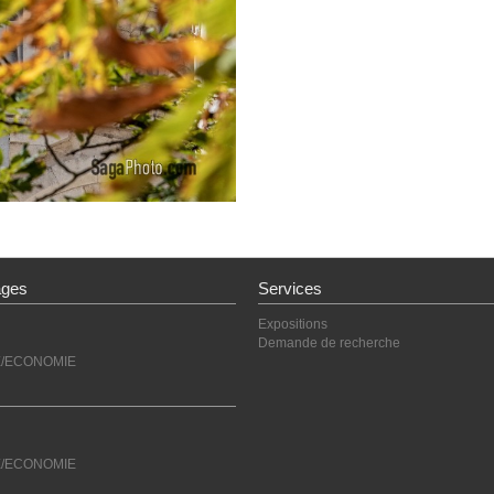
ages
Services
Expositions
Demande de recherche
E/ECONOMIE
E/ECONOMIE