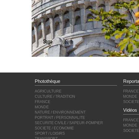
Photothèque
Report
AGRICULTURE
FRANCE
CULTURE / TRADITION
MONDE
FRANCE
SOCIET
MONDE
Vidéos
NATURE / ENVIRONNEMENT
PORTRAIT / PERSONNALITE
FRANCE
SECURITE CIVILE / SAPEUR-POMPIER
MONDE
SOCIETE / ECONOMIE
SOCIET
SPORT / LOISIRS
TRANSPORT