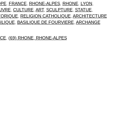
OPE
,
FRANCE
,
RHONE-ALPES
,
RHONE
,
LYON
,
UVRE
,
CULTURE
,
ART
,
SCULPTURE
,
STATUE
,
TORIQUE
,
RELIGION CATHOLIQUE
,
ARCHITECTURE
ILIQUE
,
BASILIQUE DE FOURVIERE
,
ARCHANGE
CE
,
(69) RHONE, RHONE-ALPES