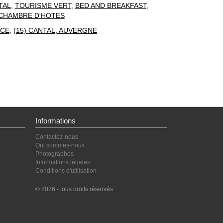
TAL
,
TOURISME VERT
,
BED AND BREAKFAST
,
CHAMBRE D'HOTES
CE
,
(15) CANTAL, AUVERGNE
Informations
Contactez-nous
Qui sommes-nous
Photographes
Informations légales
Conditions d'utilisation
© 2026 - tous droits réservés