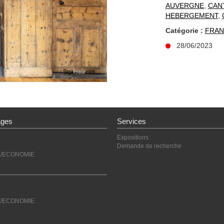
AUVERGNE
,
CAN
HEBERGEMENT
,
Catégorie :
FRAN
28/06/2023
ages
Services
Expositions
Demande de recherche
E/ECONOMIE
E/ECONOMIE