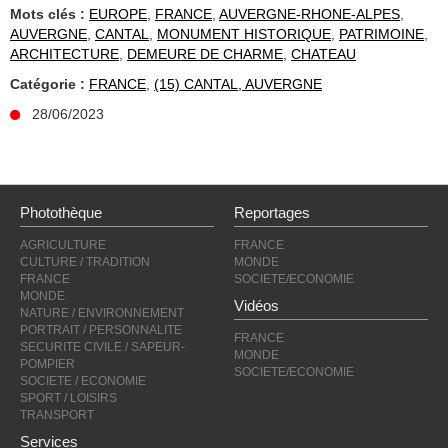
Mots clés :
EUROPE
,
FRANCE
,
AUVERGNE-RHONE-ALPES
,
AUVERGNE
,
CANTAL
,
MONUMENT HISTORIQUE
,
PATRIMOINE
,
ARCHITECTURE
,
DEMEURE DE CHARME
,
CHATEAU
Catégorie :
FRANCE
,
(15) CANTAL, AUVERGNE
28/06/2023
Photothèque
Reportages
AGRICULTURE
FRANCE
CULTURE / TRADITION
MONDE
FRANCE
SOCIETE/ECONOMIE
MONDE
Vidéos
NATURE / ENVIRONNEMENT
PORTRAIT / PERSONNALITE
FRANCE
SECURITE CIVILE / SAPEUR-
MONDE
POMPIER
SOCIETE/ECONOMIE
SOCIETE / ECONOMIE
SPORT / LOISIRS
TRANSPORT
Services