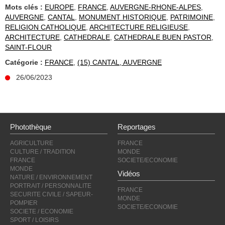
Mots clés :
EUROPE
,
FRANCE
,
AUVERGNE-RHONE-ALPES
,
AUVERGNE
,
CANTAL
,
MONUMENT HISTORIQUE
,
PATRIMOINE
,
RELIGION CATHOLIQUE
,
ARCHITECTURE RELIGIEUSE
,
ARCHITECTURE
,
CATHEDRALE
,
CATHEDRALE BUEN PASTOR
,
SAINT-FLOUR
Catégorie :
FRANCE
,
(15) CANTAL, AUVERGNE
26/06/2023
Photothèque
Reportages
AGRICULTURE
FRANCE
CULTURE / TRADITION
MONDE
FRANCE
SOCIETE/ECONOMIE
MONDE
Vidéos
NATURE / ENVIRONNEMENT
PORTRAIT / PERSONNALITE
FRANCE
SECURITE CIVILE / SAPEUR-
MONDE
POMPIER
SOCIETE/ECONOMIE
SOCIETE / ECONOMIE
SPORT / LOISIRS