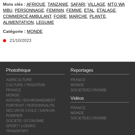
Mots clés :
AFRIQUE
,
TANZANIE
,
SAFARI
,
VILLAGE
,
MTO WA
MBU
,
PERSONNAGE
,
FEMININ
,
FEMME
,
ETAL
,
ETALAGE
,
COMMERCE AMBULANT
,
FOIRE
,
MARCHE
,
PLANTE
,
ALIMENTATION
,
LEGUME
Catégorie :
MONDE
21/10/2023
Photothèque
Reportages
AGRICULTURE
FRANCE
CULTURE / TRADITION
MONDE
FRANCE
SOCIETE/ECONOMIE
MONDE
Vidéos
NATURE / ENVIRONNEMENT
PORTRAIT / PERSONNALITE
FRANCE
SECURITE CIVILE / SAPEUR-
MONDE
POMPIER
SOCIETE/ECONOMIE
SOCIETE / ECONOMIE
SPORT / LOISIRS
TRANSPORT