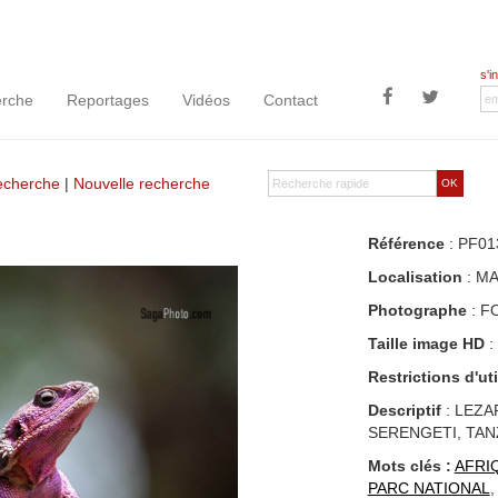
s'i
rche
Reportages
Vidéos
Contact
recherche
|
Nouvelle recherche
OK
Référence
: PF01
Localisation
: MA
Photographe
: F
Taille image HD
:
Restrictions d'uti
Descriptif
: LEZA
SERENGETI, TAN
Mots clés :
AFRI
PARC NATIONAL