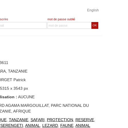
English
nscrire
mot de passe oublié
OK
3611
RA, TANZANIE
ORGET Patrick
 5315 x 3543 px
lisation :
AUCUNE
RD AGAMA MARGOUILLAT, PARC NATIONAL DU
ZANIE, AFRIQUE
QUE
,
TANZANIE
,
SAFARI
,
PROTECTION
,
RESERVE
,
,
SERENGETI
,
ANIMAL
,
LEZARD
,
FAUNE
,
ANIMAL