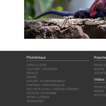
Photothèque
Report
AGRICULTURE
FRANCE
CULTURE / TRADITION
MONDE
FRANCE
SOCIET
MONDE
Vidéos
NATURE / ENVIRONNEMENT
PORTRAIT / PERSONNALITE
FRANCE
SECURITE CIVILE / SAPEUR-POMPIER
MONDE
SOCIETE / ECONOMIE
SOCIET
SPORT / LOISIRS
TRANSPORT