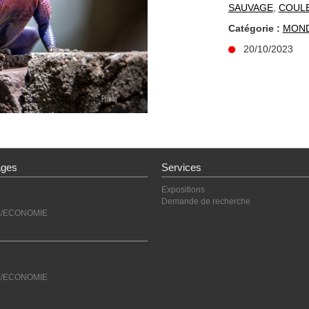
SAUVAGE
,
COUL
Catégorie :
MON
20/10/2023
ages
Services
Expositions
Demande de recherche
E/ECONOMIE
E/ECONOMIE