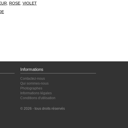
EUR
,
ROSE
,
VIOLET
DE
Informations
Contactez-nous
Qui sommes-nous
Photographes
Informations légales
Conditions d'utilisation
© 2026 - tous droits réservés