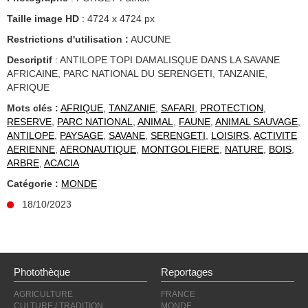
Taille image HD
: 4724 x 4724 px
Restrictions d'utilisation :
AUCUNE
Descriptif
: ANTILOPE TOPI DAMALISQUE DANS LA SAVANE
AFRICAINE, PARC NATIONAL DU SERENGETI, TANZANIE,
AFRIQUE
Mots clés :
AFRIQUE
,
TANZANIE
,
SAFARI
,
PROTECTION
,
RESERVE
,
PARC NATIONAL
,
ANIMAL
,
FAUNE
,
ANIMAL SAUVAGE
,
ANTILOPE
,
PAYSAGE
,
SAVANE
,
SERENGETI
,
LOISIRS
,
ACTIVITE
AERIENNE
,
AERONAUTIQUE
,
MONTGOLFIERE
,
NATURE
,
BOIS
,
ARBRE
,
ACACIA
Catégorie :
MONDE
18/10/2023
Photothèque
Reportages
AGRICULTURE
FRANCE
CULTURE / TRADITION
MONDE