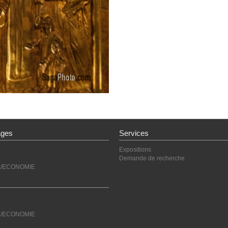
ages
Services
Expositions
Demande de recherche
E/ECONOMIE
E/ECONOMIE