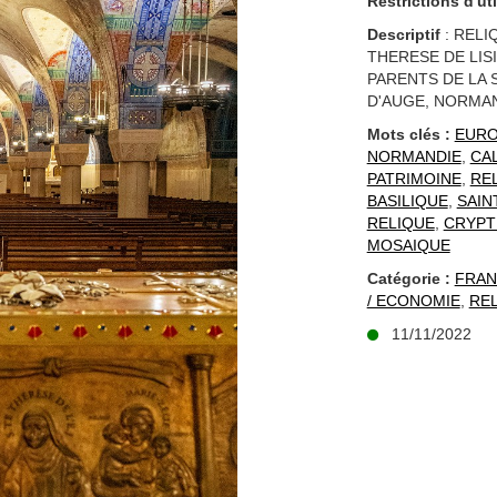
Restrictions d'uti
Descriptif
: RELI
THERESE DE LISI
PARENTS DE LA S
D'AUGE, NORMA
Mots clés :
EUR
NORMANDIE
,
CA
PATRIMOINE
,
RE
BASILIQUE
,
SAIN
RELIQUE
,
CRYPT
MOSAIQUE
Catégorie :
FRAN
/ ECONOMIE
,
REL
11/11/2022