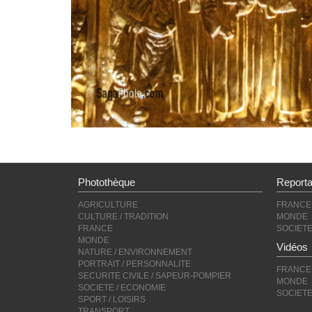
Photothèque
Report
AGRICULTURE
FRANCE
CULTURE / TRADITION
MONDE
FRANCE
SOCIET
MONDE
Vidéos
NATURE / ENVIRONNEMENT
PORTRAIT / PERSONNALITE
FRANCE
SECURITE CIVILE / SAPEUR-POMPIER
MONDE
SOCIETE / ECONOMIE
SOCIET
SPORT / LOISIRS
TRANSPORT