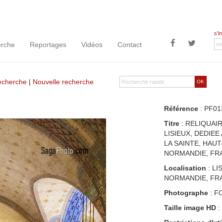
s'i
rche
Reportages
Vidéos
Contact
recherche
|
Nouvelle recherche
OK
Référence
: PF01
Titre
: RELIQUAI
LISIEUX, DEDIEE
LA SAINTE, HAUT
NORMANDIE, FR
Localisation
: LI
NORMANDIE, FR
Photographe
: F
Taille image HD
: