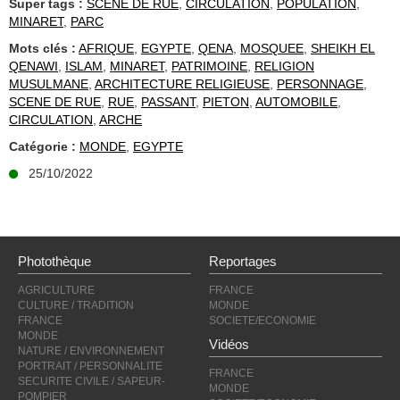
Super tags :
SCENE DE RUE
,
CIRCULATION
,
POPULATION
,
MINARET
,
PARC
Mots clés :
AFRIQUE
,
EGYPTE
,
QENA
,
MOSQUEE
,
SHEIKH EL
QENAWI
,
ISLAM
,
MINARET
,
PATRIMOINE
,
RELIGION
MUSULMANE
,
ARCHITECTURE RELIGIEUSE
,
PERSONNAGE
,
SCENE DE RUE
,
RUE
,
PASSANT
,
PIETON
,
AUTOMOBILE
,
CIRCULATION
,
ARCHE
Catégorie :
MONDE
,
EGYPTE
25/10/2022
Photothèque
Reportages
AGRICULTURE
FRANCE
CULTURE / TRADITION
MONDE
FRANCE
SOCIETE/ECONOMIE
MONDE
Vidéos
NATURE / ENVIRONNEMENT
PORTRAIT / PERSONNALITE
FRANCE
SECURITE CIVILE / SAPEUR-
MONDE
POMPIER