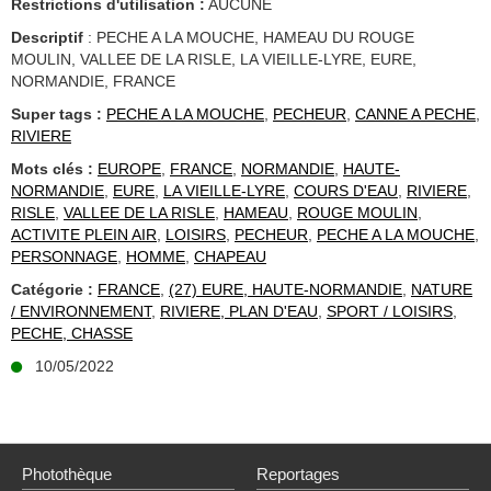
Restrictions d'utilisation :
AUCUNE
Descriptif
: PECHE A LA MOUCHE, HAMEAU DU ROUGE
MOULIN, VALLEE DE LA RISLE, LA VIEILLE-LYRE, EURE,
NORMANDIE, FRANCE
Super tags :
PECHE A LA MOUCHE
,
PECHEUR
,
CANNE A PECHE
,
RIVIERE
Mots clés :
EUROPE
,
FRANCE
,
NORMANDIE
,
HAUTE-
NORMANDIE
,
EURE
,
LA VIEILLE-LYRE
,
COURS D'EAU
,
RIVIERE
,
RISLE
,
VALLEE DE LA RISLE
,
HAMEAU
,
ROUGE MOULIN
,
ACTIVITE PLEIN AIR
,
LOISIRS
,
PECHEUR
,
PECHE A LA MOUCHE
,
PERSONNAGE
,
HOMME
,
CHAPEAU
Catégorie :
FRANCE
,
(27) EURE, HAUTE-NORMANDIE
,
NATURE
/ ENVIRONNEMENT
,
RIVIERE, PLAN D'EAU
,
SPORT / LOISIRS
,
PECHE, CHASSE
10/05/2022
Photothèque
Reportages