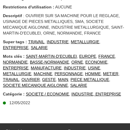
Restrictions d'utilisation :
AUCUNE
Descriptif
: OUVRIER SUR SA MACHINE POUR LE REGLAGE,
USINAGE DE PIECES METALLIQUES, SMA, SOCIETE
MECANIQUE AIGLONNE, INDUSTRIE METALLURGIQUE, SAINT-
MARTIN-D'ECUBLEI, ORNE, NORMANDIE, FRANCE
Super tags :
TRAVAIL
,
INDUSTRIE
,
METALLURGIE
,
ENTREPRISE
,
SALARIE
Mots clés :
SAINT-MARTIN-D'ECUBLEI
,
EUROPE
,
FRANCE
,
NORMANDIE
,
BASSE-NORMANDIE
,
ORNE
,
ECONOMIE
,
ENTREPRISE
,
MANUFACTURE
,
INDUSTRIE
,
USINE
,
METALLURGIE
,
MACHINE
,
PERSONNAGE
,
HOMME
,
METIER
,
TRAVAIL
,
OUVRIER
,
GESTE
,
MAIN
,
PIECE METALLIQUE
,
SOCIETE MECANIQUE AIGLONNE
,
SALARIE
Catégorie :
SOCIETE / ECONOMIE
,
INDUSTRIE, ENTREPRISE
12/05/2022