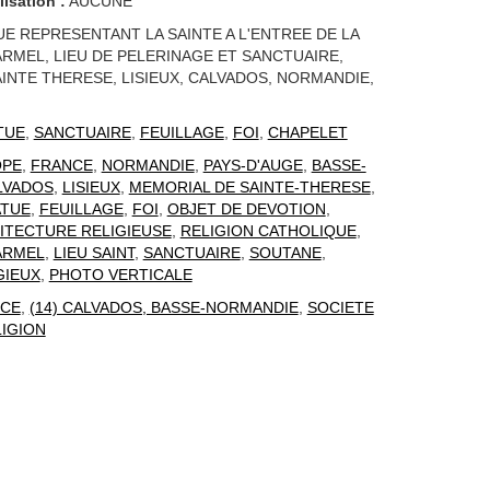
lisation :
AUCUNE
UE REPRESENTANT LA SAINTE A L'ENTREE DE LA
RMEL, LIEU DE PELERINAGE ET SANCTUAIRE,
INTE THERESE, LISIEUX, CALVADOS, NORMANDIE,
TUE
,
SANCTUAIRE
,
FEUILLAGE
,
FOI
,
CHAPELET
OPE
,
FRANCE
,
NORMANDIE
,
PAYS-D'AUGE
,
BASSE-
LVADOS
,
LISIEUX
,
MEMORIAL DE SAINTE-THERESE
,
ATUE
,
FEUILLAGE
,
FOI
,
OBJET DE DEVOTION
,
ITECTURE RELIGIEUSE
,
RELIGION CATHOLIQUE
,
ARMEL
,
LIEU SAINT
,
SANCTUAIRE
,
SOUTANE
,
GIEUX
,
PHOTO VERTICALE
CE
,
(14) CALVADOS, BASSE-NORMANDIE
,
SOCIETE
IGION