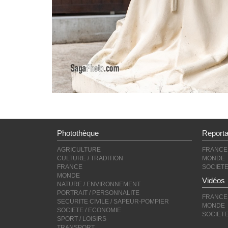
Photothèque
Report
AGRICULTURE
FRANCE
CULTURE / TRADITION
MONDE
FRANCE
SOCIET
MONDE
Vidéos
NATURE / ENVIRONNEMENT
PORTRAIT / PERSONNALITE
FRANCE
SECURITE CIVILE / SAPEUR-POMPIER
MONDE
SOCIETE / ECONOMIE
SOCIET
SPORT / LOISIRS
TRANSPORT