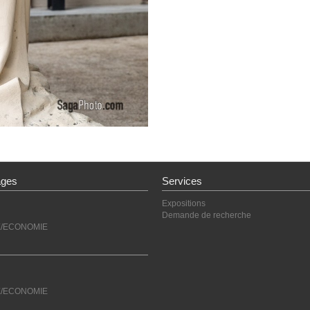
ages
Services
Expositions
Demande de recherche
E/ECONOMIE
E/ECONOMIE