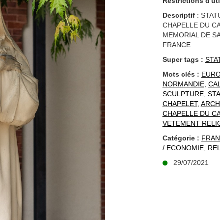
Restrictions d'uti
Descriptif
: STAT
CHAPELLE DU CA
MEMORIAL DE SA
FRANCE
Super tags :
STA
Mots clés :
EUR
NORMANDIE
,
CA
SCULPTURE
,
ST
CHAPELET
,
ARCH
CHAPELLE DU C
VETEMENT RELI
Catégorie :
FRAN
/ ECONOMIE
,
REL
29/07/2021