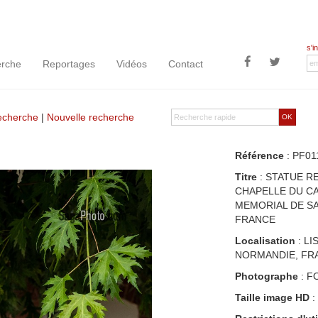
s'i
rche
Reportages
Vidéos
Contact
recherche
|
Nouvelle recherche
OK
Référence
: PF01
Titre
: STATUE R
CHAPELLE DU CA
MEMORIAL DE SA
FRANCE
Localisation
: LI
NORMANDIE, FR
Photographe
: F
Taille image HD
: