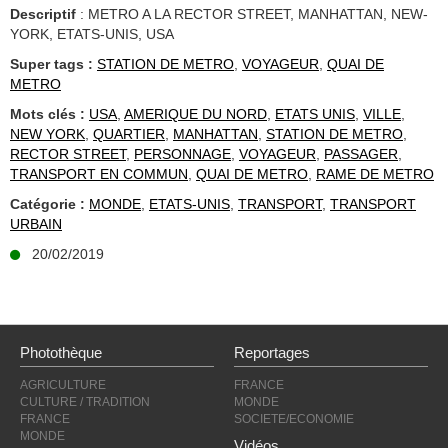
Descriptif
: METRO A LA RECTOR STREET, MANHATTAN, NEW-
YORK, ETATS-UNIS, USA
Super tags :
STATION DE METRO
,
VOYAGEUR
,
QUAI DE
METRO
Mots clés :
USA
,
AMERIQUE DU NORD
,
ETATS UNIS
,
VILLE
,
NEW YORK
,
QUARTIER
,
MANHATTAN
,
STATION DE METRO
,
RECTOR STREET
,
PERSONNAGE
,
VOYAGEUR
,
PASSAGER
,
TRANSPORT EN COMMUN
,
QUAI DE METRO
,
RAME DE METRO
Catégorie :
MONDE
,
ETATS-UNIS
,
TRANSPORT
,
TRANSPORT
URBAIN
20/02/2019
Photothèque
Reportages
AGRICULTURE
FRANCE
CULTURE / TRADITION
MONDE
FRANCE
SOCIETE/ECONOMIE
MONDE
Vidéos