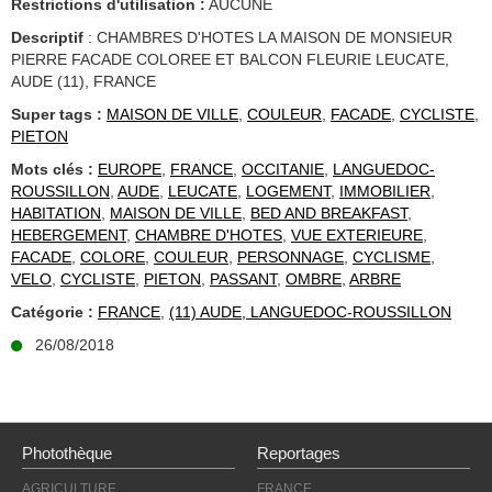
Restrictions d'utilisation :
AUCUNE
Descriptif
: CHAMBRES D'HOTES LA MAISON DE MONSIEUR
PIERRE FACADE COLOREE ET BALCON FLEURIE LEUCATE,
AUDE (11), FRANCE
Super tags :
MAISON DE VILLE
,
COULEUR
,
FACADE
,
CYCLISTE
,
PIETON
Mots clés :
EUROPE
,
FRANCE
,
OCCITANIE
,
LANGUEDOC-
ROUSSILLON
,
AUDE
,
LEUCATE
,
LOGEMENT
,
IMMOBILIER
,
HABITATION
,
MAISON DE VILLE
,
BED AND BREAKFAST
,
HEBERGEMENT
,
CHAMBRE D'HOTES
,
VUE EXTERIEURE
,
FACADE
,
COLORE
,
COULEUR
,
PERSONNAGE
,
CYCLISME
,
VELO
,
CYCLISTE
,
PIETON
,
PASSANT
,
OMBRE
,
ARBRE
Catégorie :
FRANCE
,
(11) AUDE, LANGUEDOC-ROUSSILLON
26/08/2018
Photothèque
Reportages
AGRICULTURE
FRANCE