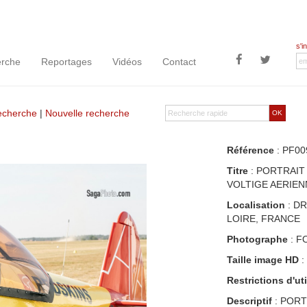
s'i
rche
Reportages
Vidéos
Contact
recherche
|
Nouvelle recherche
OK
Référence
: PF00
Titre
: PORTRAIT
VOLTIGE AERIENN
Localisation
: DR
LOIRE, FRANCE
Photographe
: F
Taille image HD
:
Restrictions d'uti
Descriptif
: PORT