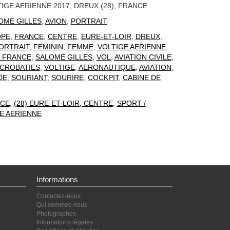
IGE AERIENNE 2017, DREUX (28), FRANCE
OME GILLES
,
AVION
,
PORTRAIT
OPE
,
FRANCE
,
CENTRE
,
EURE-ET-LOIR
,
DREUX
,
ORTRAIT
,
FEMININ
,
FEMME
,
VOLTIGE AERIENNE
,
 FRANCE
,
SALOME GILLES
,
VOL
,
AVIATION CIVILE
,
CROBATIES
,
VOLTIGE
,
AERONAUTIQUE
,
AVIATION
,
DE
,
SOURIANT
,
SOURIRE
,
COCKPIT
,
CABINE DE
CE
,
(28) EURE-ET-LOIR, CENTRE
,
SPORT /
TE AERIENNE
Informations
Contactez-nous
Qui sommes-nous
Photographes
Informations légales