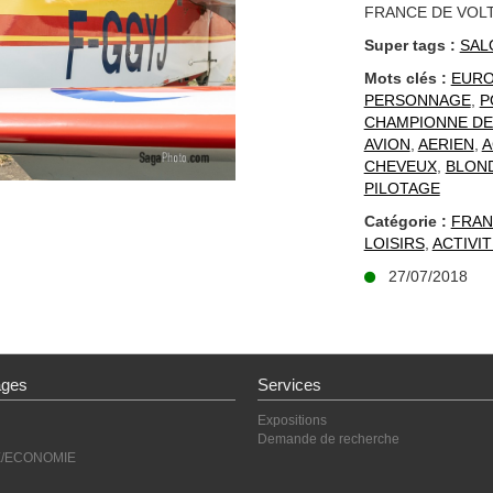
FRANCE DE VOLT
Super tags :
SAL
Mots clés :
EUR
PERSONNAGE
,
P
CHAMPIONNE DE
AVION
,
AERIEN
,
A
CHEVEUX
,
BLON
PILOTAGE
Catégorie :
FRAN
LOISIRS
,
ACTIVI
27/07/2018
ages
Services
Expositions
Demande de recherche
E/ECONOMIE