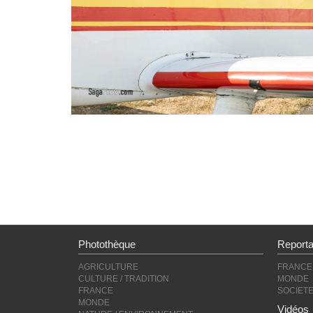
Photothèque
Report
AGRICULTURE
FRANCE
CULTURE / TRADITION
MONDE
FRANCE
SOCIET
MONDE
Vidéos