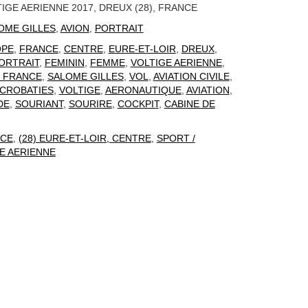
IGE AERIENNE 2017, DREUX (28), FRANCE
OME GILLES
,
AVION
,
PORTRAIT
OPE
,
FRANCE
,
CENTRE
,
EURE-ET-LOIR
,
DREUX
,
ORTRAIT
,
FEMININ
,
FEMME
,
VOLTIGE AERIENNE
,
 FRANCE
,
SALOME GILLES
,
VOL
,
AVIATION CIVILE
,
CROBATIES
,
VOLTIGE
,
AERONAUTIQUE
,
AVIATION
,
DE
,
SOURIANT
,
SOURIRE
,
COCKPIT
,
CABINE DE
CE
,
(28) EURE-ET-LOIR, CENTRE
,
SPORT /
TE AERIENNE