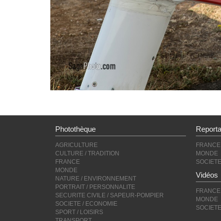
Photothèque
Report
AGRICULTURE
FRANCE
CULTURE / TRADITION
MONDE
FRANCE
SOCIET
MONDE
Vidéos
NATURE / ENVIRONNEMENT
PORTRAIT / PERSONNALITE
FRANCE
SECURITE CIVILE / SAPEUR-POMPIER
MONDE
SOCIETE / ECONOMIE
SOCIET
SPORT / LOISIRS
TRANSPORT