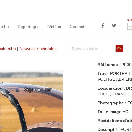
s'i
rche
Reportages
Vidéos
Contact
recherche
|
Nouvelle recherche
OK
Référence
: PF00
Titre
: PORTRAIT
VOLTIGE AERIENN
Localisation
: DR
LOIRE, FRANCE
Photographe
: F
Taille image HD
:
Restrictions d'uti
Descriptif
: PORT