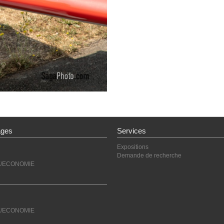
ages
Services
Expositions
Demande de recherche
E/ECONOMIE
E/ECONOMIE