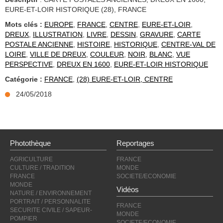
EURE-ET-LOIR HISTORIQUE (28), FRANCE
Mots clés :
EUROPE
,
FRANCE
,
CENTRE
,
EURE-ET-LOIR
,
DREUX
,
ILLUSTRATION
,
LIVRE
,
DESSIN
,
GRAVURE
,
CARTE
POSTALE ANCIENNE
,
HISTOIRE
,
HISTORIQUE
,
CENTRE-VAL DE
LOIRE
,
VILLE DE DREUX
,
COULEUR
,
NOIR
,
BLANC
,
VUE
PERSPECTIVE
,
DREUX EN 1600
,
EURE-ET-LOIR HISTORIQUE
Catégorie :
FRANCE
,
(28) EURE-ET-LOIR, CENTRE
24/05/2018
Photothèque
Reportages
AGRICULTURE
FRANCE
CULTURE / TRADITION
MONDE
FRANCE
SOCIETE/ECONOMIE
MONDE
Vidéos
NATURE / ENVIRONNEMENT
PORTRAIT / PERSONNALITE
FRANCE
SECURITE CIVILE / SAPEUR-
MONDE
POMPIER
SOCIETE/ECONOMIE