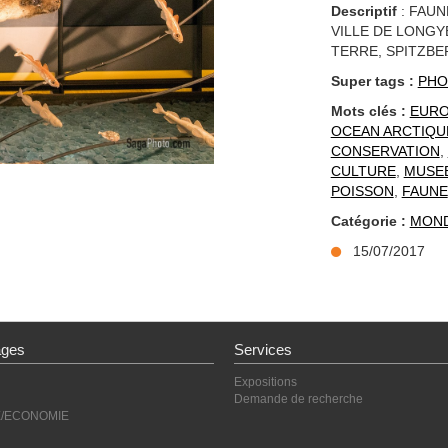
Descriptif
: FAUN
VILLE DE LONGY
TERRE, SPITZBE
Super tags :
PHO
Mots clés :
EUR
OCEAN ARCTIQU
CONSERVATION
,
CULTURE
,
MUSEE
POISSON
,
FAUNE
Catégorie :
MON
15/07/2017
ages
Services
Expositions
Demande de recherche
E/ECONOMIE