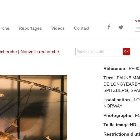
s'i
rche
Reportages
Vidéos
Contact
recherche
|
Nouvelle recherche
OK
Référence
: PF00
Titre
: FAUNE MA
DE LONGYEARBYE
SPITZBERG, SVA
Localisation
: L
NORWAY
Photographe
: F
Taille image HD
:
Restrictions d'uti