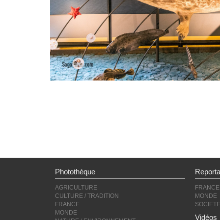
Photothèque
Report
AGRICULTURE
FRANCE
CULTURE / TRADITION
MONDE
FRANCE
SOCIET
MONDE
Vidéos