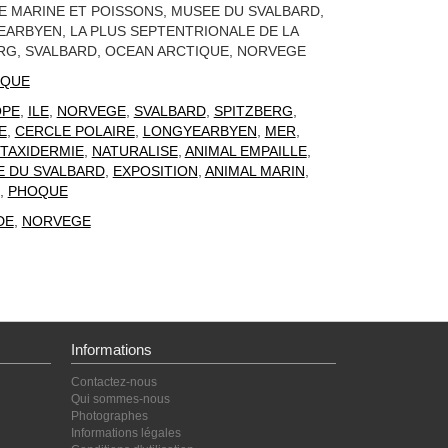
E MARINE ET POISSONS, MUSEE DU SVALBARD,
EARBYEN, LA PLUS SEPTENTRIONALE DE LA
RG, SVALBARD, OCEAN ARCTIQUE, NORVEGE
QUE
OPE
,
ILE
,
NORVEGE
,
SVALBARD
,
SPITZBERG
,
E
,
CERCLE POLAIRE
,
LONGYEARBYEN
,
MER
,
TAXIDERMIE
,
NATURALISE
,
ANIMAL EMPAILLE
,
 DU SVALBARD
,
EXPOSITION
,
ANIMAL MARIN
,
,
PHOQUE
DE
,
NORVEGE
Informations
Contactez-nous
Qui sommes-nous
Photographes
Informations légales