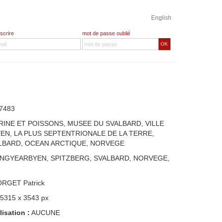
English
nscrire
mot de passe oublié
OK
7483
RINE ET POISSONS, MUSEE DU SVALBARD, VILLE
N, LA PLUS SEPTENTRIONALE DE LA TERRE,
LBARD, OCEAN ARCTIQUE, NORVEGE
ONGYEARBYEN, SPITZBERG, SVALBARD, NORVEGE,
ORGET Patrick
 5315 x 3543 px
lisation :
AUCUNE