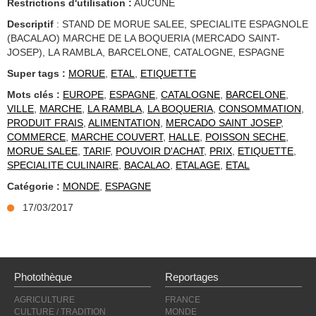
Restrictions d'utilisation :
AUCUNE
Descriptif
: STAND DE MORUE SALEE, SPECIALITE ESPAGNOLE
(BACALAO) MARCHE DE LA BOQUERIA (MERCADO SAINT-
JOSEP), LA RAMBLA, BARCELONE, CATALOGNE, ESPAGNE
Super tags :
MORUE
,
ETAL
,
ETIQUETTE
Mots clés :
EUROPE
,
ESPAGNE
,
CATALOGNE
,
BARCELONE
,
VILLE
,
MARCHE
,
LA RAMBLA
,
LA BOQUERIA
,
CONSOMMATION
,
PRODUIT FRAIS
,
ALIMENTATION
,
MERCADO SAINT JOSEP
,
COMMERCE
,
MARCHE COUVERT
,
HALLE
,
POISSON SECHE
,
MORUE SALEE
,
TARIF
,
POUVOIR D'ACHAT
,
PRIX
,
ETIQUETTE
,
SPECIALITE CULINAIRE
,
BACALAO
,
ETALAGE
,
ETAL
Catégorie :
MONDE
,
ESPAGNE
17/03/2017
Photothèque
Reportages
AGRICULTURE
FRANCE
CULTURE / TRADITION
MONDE