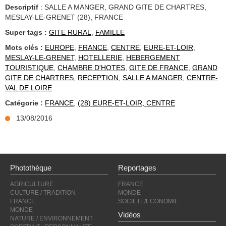
Descriptif
: SALLE A MANGER, GRAND GITE DE CHARTRES,
MESLAY-LE-GRENET (28), FRANCE
Super tags :
GITE RURAL
,
FAMILLE
Mots clés :
EUROPE
,
FRANCE
,
CENTRE
,
EURE-ET-LOIR
,
MESLAY-LE-GRENET
,
HOTELLERIE
,
HEBERGEMENT
TOURISTIQUE
,
CHAMBRE D'HOTES
,
GITE DE FRANCE
,
GRAND
GITE DE CHARTRES
,
RECEPTION
,
SALLE A MANGER
,
CENTRE-
VAL DE LOIRE
Catégorie :
FRANCE
,
(28) EURE-ET-LOIR, CENTRE
13/08/2016
Photothèque
Reportages
AGRICULTURE
FRANCE
CULTURE / TRADITION
MONDE
FRANCE
SOCIETE/ECONOMIE
MONDE
Vidéos
NATURE / ENVIRONNEMENT