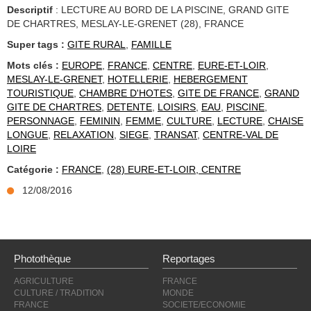
Descriptif
: LECTURE AU BORD DE LA PISCINE, GRAND GITE
DE CHARTRES, MESLAY-LE-GRENET (28), FRANCE
Super tags :
GITE RURAL
,
FAMILLE
Mots clés :
EUROPE
,
FRANCE
,
CENTRE
,
EURE-ET-LOIR
,
MESLAY-LE-GRENET
,
HOTELLERIE
,
HEBERGEMENT
TOURISTIQUE
,
CHAMBRE D'HOTES
,
GITE DE FRANCE
,
GRAND
GITE DE CHARTRES
,
DETENTE
,
LOISIRS
,
EAU
,
PISCINE
,
PERSONNAGE
,
FEMININ
,
FEMME
,
CULTURE
,
LECTURE
,
CHAISE
LONGUE
,
RELAXATION
,
SIEGE
,
TRANSAT
,
CENTRE-VAL DE
LOIRE
Catégorie :
FRANCE
,
(28) EURE-ET-LOIR, CENTRE
12/08/2016
Photothèque
Reportages
AGRICULTURE
FRANCE
CULTURE / TRADITION
MONDE
FRANCE
SOCIETE/ECONOMIE