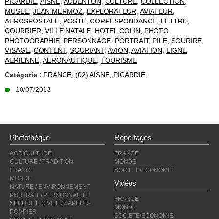
PICARDIE
,
AISNE
,
AUBENTON
,
CULTURE
,
COLLECTION
,
MUSEE
,
JEAN MERMOZ
,
EXPLORATEUR
,
AVIATEUR
,
AEROSPOSTALE
,
POSTE
,
CORRESPONDANCE
,
LETTRE
,
COURRIER
,
VILLE NATALE
,
HOTEL COLIN
,
PHOTO
,
PHOTOGRAPHIE
,
PERSONNAGE
,
PORTRAIT
,
PILE
,
SOURIRE
,
VISAGE
,
CONTENT
,
SOURIANT
,
AVION
,
AVIATION
,
LIGNE
AERIENNE
,
AERONAUTIQUE
,
TOURISME
Catégorie :
FRANCE
,
(02) AISNE, PICARDIE
10/07/2013
Photothèque
Reportages
AGRICULTURE
FRANCE
CULTURE / TRADITION
MONDE
FRANCE
SOCIETE/ECONOMIE
MONDE
Vidéos
NATURE / ENVIRONNEMENT
PORTRAIT / PERSONNALITE
FRANCE
SECURITE CIVILE / SAPEUR-
MONDE
POMPIER
SOCIETE/ECONOMIE