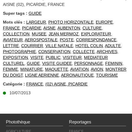
AISNE (02), PICARDIE, FRANCE
Super tags :
GUIDE
Mots clés :
LARGEUR
,
PHOTO HORIZONTALE
,
EUROPE
,
FRANCE
,
PICARDIE
,
AISNE
,
AUBENTON
,
CULTURE
,
COLLECTION
,
MUSEE
,
JEAN MERMOZ
,
EXPLORATEUR
,
AVIATEUR
,
AEROSPOSTALE
,
POSTE
,
CORRESPONDANCE
,
LETTRE
,
COURRIER
,
VILLE NATALE
,
HOTEL COLIN
,
ADULTE
,
PHOTOGRAPHIE
,
CONSERVATION
,
COLLECTE
,
ARCHIVES
,
EXPOSITION
,
VISITE
,
PUBLIC
,
VISITEUR
,
MEDIATEUR
CULTUREL
,
GUIDE
,
VISITE GUIDEE
,
PERSONNAGE
,
FEMININ
,
FEMME
,
MINIATURE
,
MAQUETTE
,
AVIATION
,
AVION
,
MONTRER
DU DOIGT
,
LIGNE AERIENNE
,
AERONAUTIQUE
,
TOURISME
Catégorie :
FRANCE
,
(02) AISNE, PICARDIE
10/07/2013
Photothèque
Reportages
AGRICULTURE
FRANCE