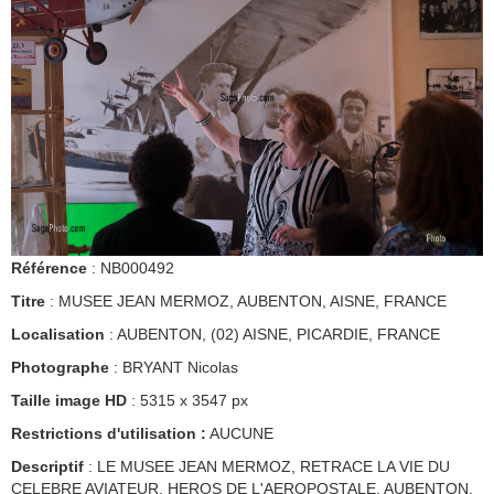
Référence
: NB000492
Titre
: MUSEE JEAN MERMOZ, AUBENTON, AISNE, FRANCE
Localisation
: AUBENTON, (02) AISNE, PICARDIE, FRANCE
Photographe
: BRYANT Nicolas
Taille image HD
: 5315 x 3547 px
Restrictions d'utilisation :
AUCUNE
Descriptif
: LE MUSEE JEAN MERMOZ, RETRACE LA VIE DU
CELEBRE AVIATEUR, HEROS DE L'AEROPOSTALE, AUBENTON,