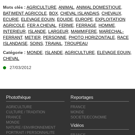
Mots clés :
AGRICULTURE
,
ANIMAL
,
ANIMAL DOMESTIQUE
,
BATIMENT AGRICOLE
,
BOX
,
CHEVAL ISLANDAIS
,
CHEVAUX
,
ECURIE
,
ELEVAGE EQUIN
,
EQUIDE
,
EUROPE
,
EXPLOITATION
AGRICOLE
,
FER A CHEVAL
,
FERME
,
FERRAGE
,
HOMME
,
INTERIEUR
,
ISLANDE
,
LARGEUR
,
MAMMIFERE
,
MARECHAL-
FERRANT
,
METIER
,
PERSONNE
,
PHOTO HORIZONTALE
,
RACE
ISLANDAISE
,
SOINS
,
TRAVAIL
,
TROUPEAU
Catégorie :
MONDE
,
ISLANDE
,
AGRICULTURE
,
ELEVAGE EQUIN,
CHEVAL
27/03/2012
Photothèque
Reportages
AGRICULTURE
FRANCE
CULTURE / TRADITION
MONDE
FRANCE
SOCIETE/ECONOMIE
MONDE
Vidéos
NATURE / ENVIRONNEMENT
PORTRAIT / PERSONNALITE