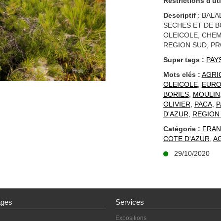
Restrictions d'uti
Descriptif
: BALA
SECHES ET DE B
OLEICOLE, CHEM
REGION SUD, PR
Super tags :
PAY
Mots clés :
AGRI
OLEICOLE
,
EURO
BORIES
,
MOULIN
OLIVIER
,
PACA
,
P
D'AZUR
,
REGION
Catégorie :
FRAN
COTE D'AZUR
,
A
29/10/2020
ages
Services
Expositions