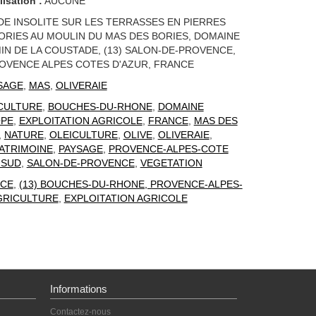
lisation :
AUCUNE
DE INSOLITE SUR LES TERRASSES EN PIERRES
ORIES AU MOULIN DU MAS DES BORIES, DOMAINE
IN DE LA COUSTADE, (13) SALON-DE-PROVENCE,
OVENCE ALPES COTES D'AZUR, FRANCE
SAGE
,
MAS
,
OLIVERAIE
CULTURE
,
BOUCHES-DU-RHONE
,
DOMAINE
PE
,
EXPLOITATION AGRICOLE
,
FRANCE
,
MAS DES
,
NATURE
,
OLEICULTURE
,
OLIVE
,
OLIVERAIE
,
ATRIMOINE
,
PAYSAGE
,
PROVENCE-ALPES-COTE
 SUD
,
SALON-DE-PROVENCE
,
VEGETATION
CE
,
(13) BOUCHES-DU-RHONE, PROVENCE-ALPES-
GRICULTURE
,
EXPLOITATION AGRICOLE
Informations
Contactez-nous