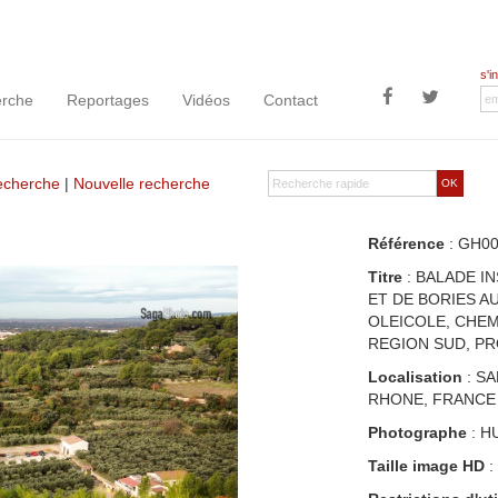
s'i
rche
Reportages
Vidéos
Contact
recherche
|
Nouvelle recherche
OK
Référence
: GH0
Titre
: BALADE I
ET DE BORIES A
OLEICOLE, CHEM
REGION SUD, PR
Localisation
: S
RHONE, FRANCE
Photographe
: H
Taille image HD
: