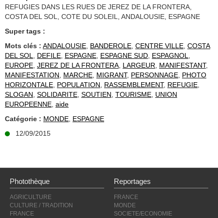
REFUGIES DANS LES RUES DE JEREZ DE LA FRONTERA,
COSTA DEL SOL, COTE DU SOLEIL, ANDALOUSIE, ESPAGNE
Super tags :
Mots clés :
ANDALOUSIE
,
BANDEROLE
,
CENTRE VILLE
,
COSTA
DEL SOL
,
DEFILE
,
ESPAGNE
,
ESPAGNE SUD
,
ESPAGNOL
,
EUROPE
,
JEREZ DE LA FRONTERA
,
LARGEUR
,
MANIFESTANT
,
MANIFESTATION
,
MARCHE
,
MIGRANT
,
PERSONNAGE
,
PHOTO
HORIZONTALE
,
POPULATION
,
RASSEMBLEMENT
,
REFUGIE
,
SLOGAN
,
SOLIDARITE
,
SOUTIEN
,
TOURISME
,
UNION
EUROPEENNE
,
aide
Catégorie :
MONDE
,
ESPAGNE
12/09/2015
Photothèque
Reportages
AGRICULTURE
FRANCE
CULTURE / TRADITION
MONDE
FRANCE
SOCIETE/ECONOMIE