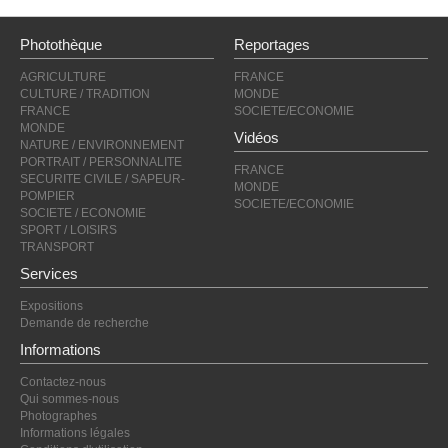
Photothèque
Reportages
AGRICULTURE
FRANCE
CULTURE / TRADITION
MONDE
FRANCE
SOCIETE/ECONOMIE
MONDE
Vidéos
NATURE / ENVIRONNEMENT
PORTRAIT / PERSONNALITE
FRANCE
SECURITE CIVILE / SAPEUR-
MONDE
POMPIER
SOCIETE/ECONOMIE
SOCIETE / ECONOMIE
SPORT / LOISIRS
TRANSPORT
Services
Expositions
Demande de recherche
Informations
Contactez-nous
Qui sommes-nous
Photographes
Informations légales