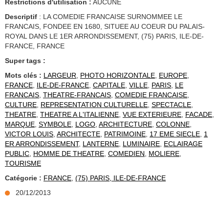
Restrictions d'utilisation :
AUCUNE
Descriptif
: LA COMEDIE FRANCAISE SURNOMMEE LE
FRANCAIS, FONDEE EN 1680, SITUEE AU COEUR DU PALAIS-
ROYAL DANS LE 1ER ARRONDISSEMENT, (75) PARIS, ILE-DE-
FRANCE, FRANCE
Super tags :
Mots clés :
LARGEUR
,
PHOTO HORIZONTALE
,
EUROPE
,
FRANCE
,
ILE-DE-FRANCE
,
CAPITALE
,
VILLE
,
PARIS
,
LE
FRANCAIS
,
THEATRE-FRANCAIS
,
COMEDIE FRANCAISE
,
CULTURE
,
REPRESENTATION CULTURELLE
,
SPECTACLE
,
THEATRE
,
THEATRE A L'ITALIENNE
,
VUE EXTERIEURE
,
FACADE
,
MARQUE
,
SYMBOLE
,
LOGO
,
ARCHITECTURE
,
COLONNE
,
VICTOR LOUIS
,
ARCHITECTE
,
PATRIMOINE
,
17 EME SIECLE
,
1
ER ARRONDISSEMENT
,
LANTERNE
,
LUMINAIRE
,
ECLAIRAGE
PUBLIC
,
HOMME DE THEATRE
,
COMEDIEN
,
MOLIERE
,
TOURISME
Catégorie :
FRANCE
,
(75) PARIS, ILE-DE-FRANCE
20/12/2013