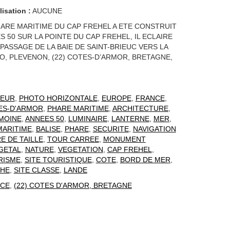
lisation :
AUCUNE
HARE MARITIME DU CAP FREHEL A ETE CONSTRUIT
 50 SUR LA POINTE DU CAP FREHEL, IL ECLAIRE
PASSAGE DE LA BAIE DE SAINT-BRIEUC VERS LA
O, PLEVENON, (22) COTES-D’ARMOR, BRETAGNE,
EUR
,
PHOTO HORIZONTALE
,
EUROPE
,
FRANCE
,
ES-D'ARMOR
,
PHARE MARITIME
,
ARCHITECTURE
,
MOINE
,
ANNEES 50
,
LUMINAIRE
,
LANTERNE
,
MER
,
MARITIME
,
BALISE
,
PHARE
,
SECURITE
,
NAVIGATION
E DE TAILLE
,
TOUR CARREE
,
MONUMENT
GETAL
,
NATURE
,
VEGETATION
,
CAP FREHEL
,
RISME
,
SITE TOURISTIQUE
,
COTE
,
BORD DE MER
,
HE
,
SITE CLASSE
,
LANDE
CE
,
(22) COTES D'ARMOR, BRETAGNE