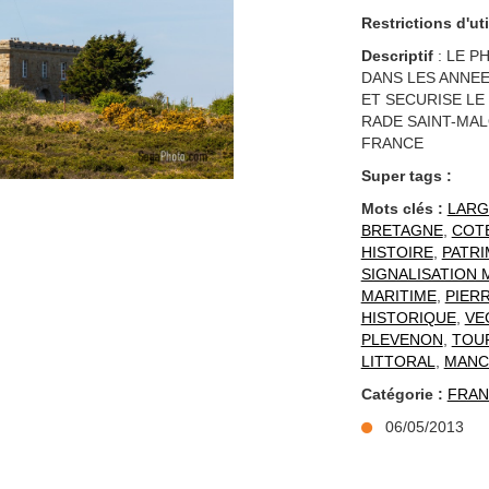
Restrictions d'uti
Descriptif
: LE P
DANS LES ANNEES
ET SECURISE LE 
RADE SAINT-MAL
FRANCE
Super tags :
Mots clés :
LARG
BRETAGNE
,
COT
HISTOIRE
,
PATRI
SIGNALISATION 
MARITIME
,
PIERR
HISTORIQUE
,
VE
PLEVENON
,
TOU
LITTORAL
,
MANC
Catégorie :
FRAN
06/05/2013