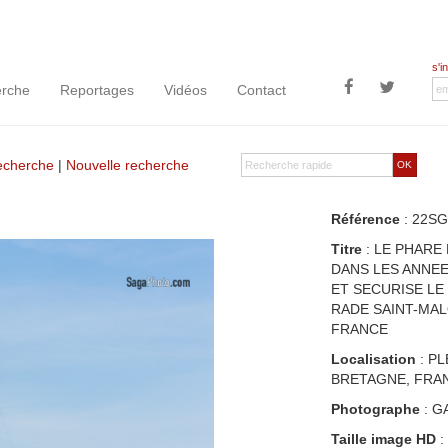
s'i
rche
Reportages
Vidéos
Contact
recherche
|
Nouvelle recherche
OK
Référence
: 22SG
Titre
: LE PHARE
DANS LES ANNEES
ET SECURISE LE 
RADE SAINT-MAL
FRANCE
Localisation
: PL
BRETAGNE, FRA
Photographe
: G
Taille image HD
: