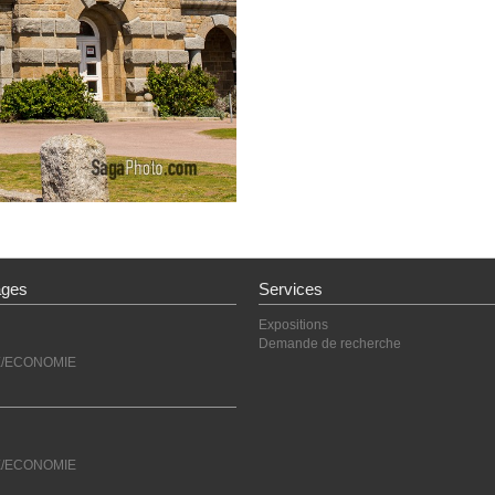
ages
Services
Expositions
Demande de recherche
E/ECONOMIE
E/ECONOMIE