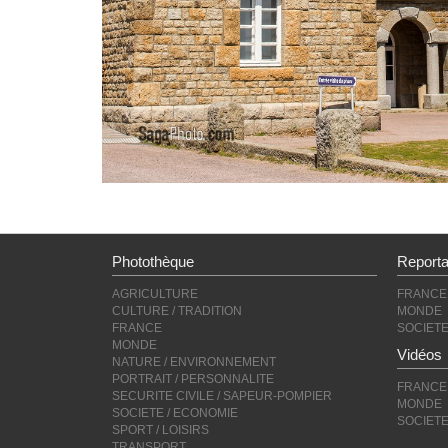
Photothèque
Report
AGRICULTURE
FRANCE
CULTURE / TRADITION
MONDE
FRANCE
SOCIET
MONDE
Vidéos
NATURE / ENVIRONNEMENT
PORTRAIT / PERSONNALITE
FRANCE
SECURITE CIVILE / SAPEUR-POMPIER
MONDE
SOCIETE / ECONOMIE
SOCIET
SPORT / LOISIRS
TRANSPORT