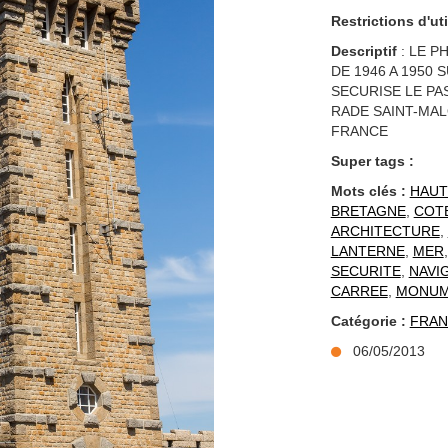
Restrictions d'uti
Descriptif
: LE P
DE 1946 A 1950 
SECURISE LE PAS
RADE SAINT-MAL
FRANCE
Super tags :
Mots clés :
HAUT
BRETAGNE
,
COT
ARCHITECTURE
,
LANTERNE
,
MER
SECURITE
,
NAVI
CARREE
,
MONUM
Catégorie :
FRAN
06/05/2013