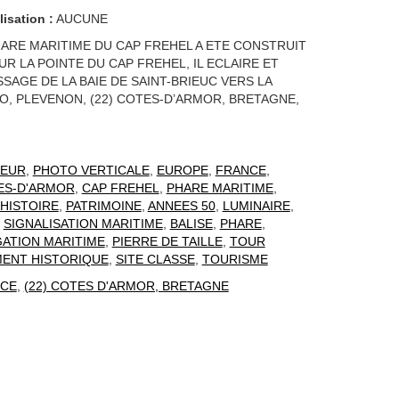
lisation :
AUCUNE
HARE MARITIME DU CAP FREHEL A ETE CONSTRUIT
SUR LA POINTE DU CAP FREHEL, IL ECLAIRE ET
SAGE DE LA BAIE DE SAINT-BRIEUC VERS LA
O, PLEVENON, (22) COTES-D’ARMOR, BRETAGNE,
EUR
,
PHOTO VERTICALE
,
EUROPE
,
FRANCE
,
ES-D'ARMOR
,
CAP FREHEL
,
PHARE MARITIME
,
HISTOIRE
,
PATRIMOINE
,
ANNEES 50
,
LUMINAIRE
,
,
SIGNALISATION MARITIME
,
BALISE
,
PHARE
,
GATION MARITIME
,
PIERRE DE TAILLE
,
TOUR
ENT HISTORIQUE
,
SITE CLASSE
,
TOURISME
CE
,
(22) COTES D'ARMOR, BRETAGNE