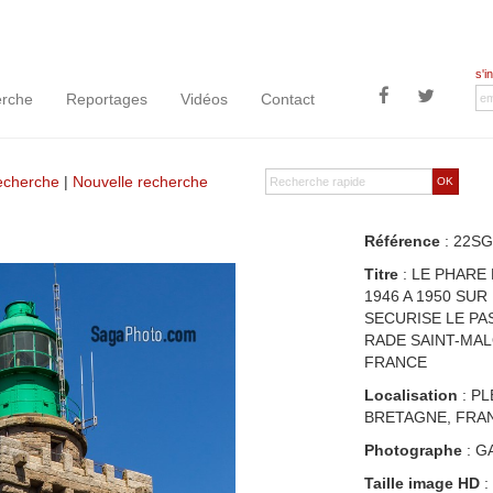
s'i
rche
Reportages
Vidéos
Contact
recherche
|
Nouvelle recherche
OK
Référence
: 22SG
Titre
: LE PHARE
1946 A 1950 SUR
SECURISE LE PAS
RADE SAINT-MAL
FRANCE
Localisation
: PL
BRETAGNE, FRA
Photographe
: G
Taille image HD
: