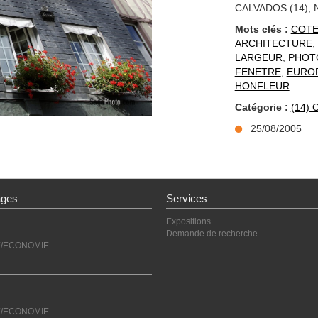
CALVADOS (14),
Mots clés :
COTE
ARCHITECTURE
,
LARGEUR
,
PHOT
FENETRE
,
EURO
HONFLEUR
Catégorie :
(14)
25/08/2005
ages
Services
Expositions
Demande de recherche
E/ECONOMIE
E/ECONOMIE