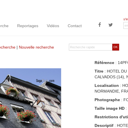
s'i
rche
Reportages
Vidéos
Contact
recherche
|
Nouvelle recherche
OK
Référence
: 14PF
Titre
: HOTEL DU
CALVADOS (14),
Localisation
: HO
NORMANDIE, FR
Photographe
: F
Taille image HD
:
Restrictions d'uti
Descriptif
: HOTE