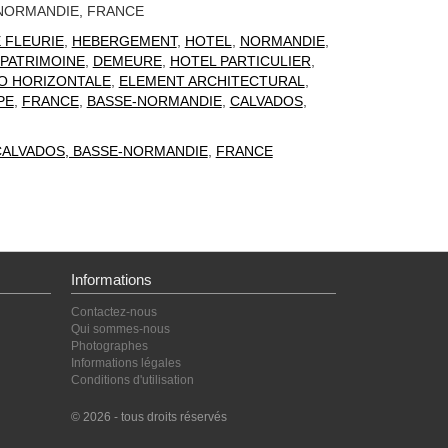
 NORMANDIE, FRANCE
 FLEURIE
,
HEBERGEMENT
,
HOTEL
,
NORMANDIE
,
PATRIMOINE
,
DEMEURE
,
HOTEL PARTICULIER
,
O HORIZONTALE
,
ELEMENT ARCHITECTURAL
,
PE
,
FRANCE
,
BASSE-NORMANDIE
,
CALVADOS
,
 CALVADOS, BASSE-NORMANDIE
,
FRANCE
Informations
Contactez-nous
Qui sommes-nous
Photographes
Informations légales
Conditions d'utilisation
© 2026 - tous droits réservés