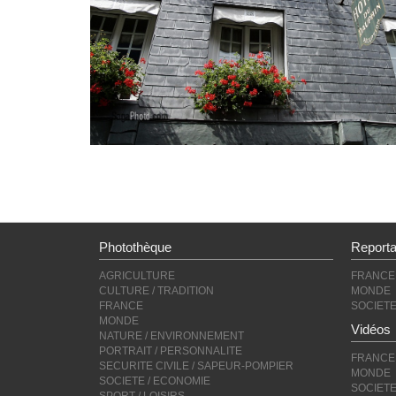
Photothèque
Report
AGRICULTURE
FRANCE
CULTURE / TRADITION
MONDE
FRANCE
SOCIET
MONDE
Vidéos
NATURE / ENVIRONNEMENT
PORTRAIT / PERSONNALITE
FRANCE
SECURITE CIVILE / SAPEUR-POMPIER
MONDE
SOCIETE / ECONOMIE
SOCIET