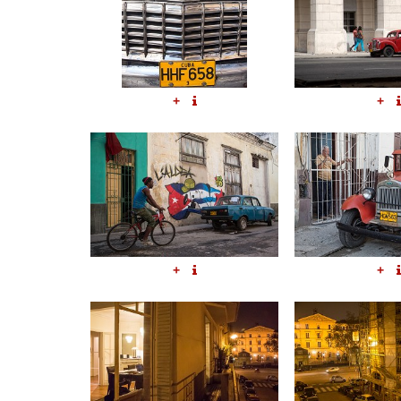
+
+
+
+