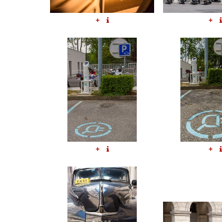
+
+
+
+