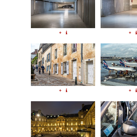
+
+
+
+