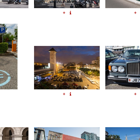
+
+
+
+