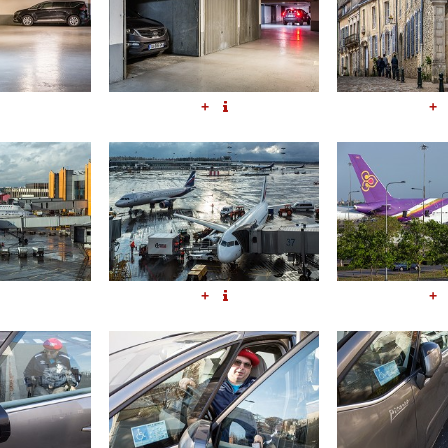
+
+
+
+