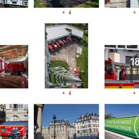
+
+
+
+