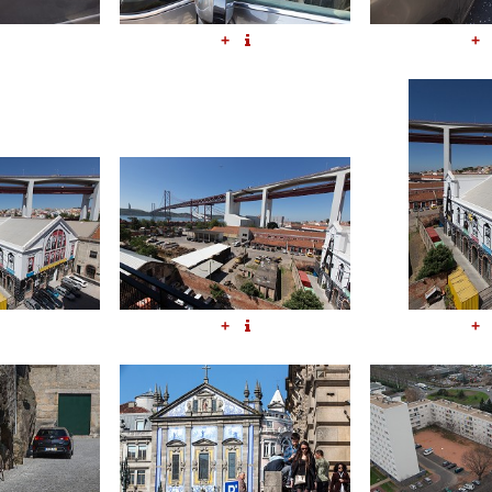
+
+
+
+