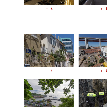
+
+
+
+