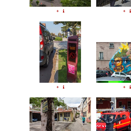
+
+
+
+