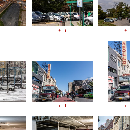
+
+
+
+