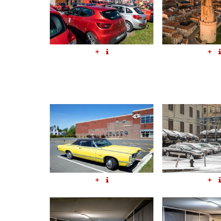
+
+
+
+