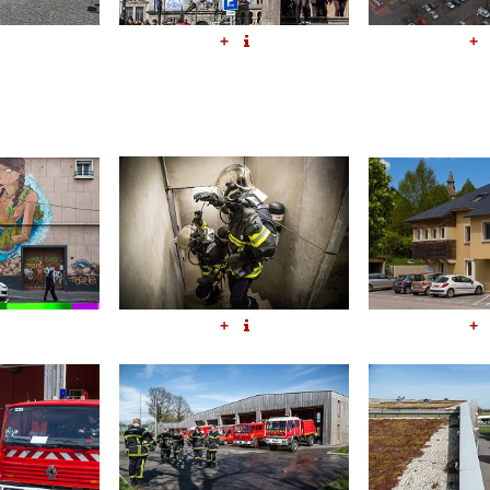
+
+
+
+