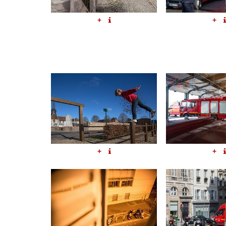
+
+
+
+