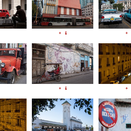
+
+
+
+