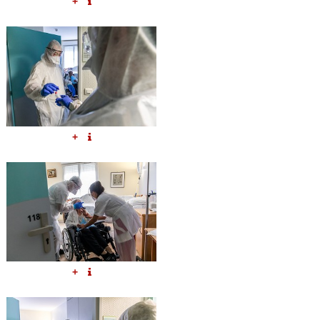
+
+
+