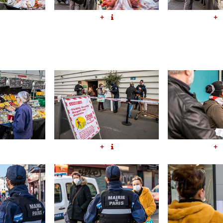
+
+
+
+