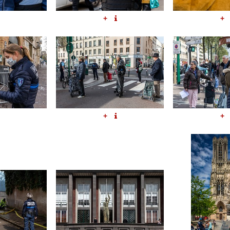
+
+
+
+