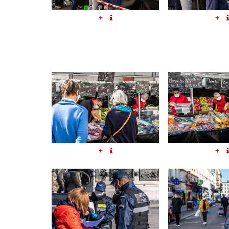
+
+
+
+