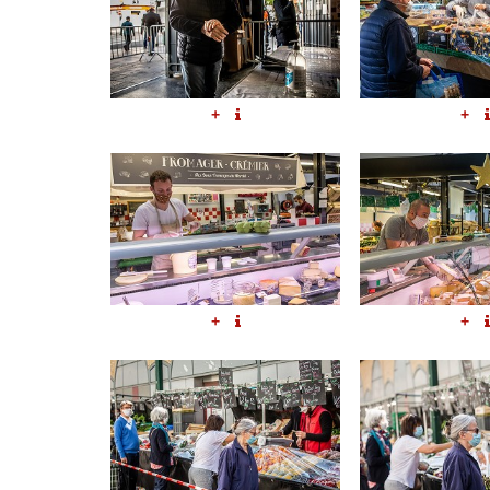
+
+
+
+