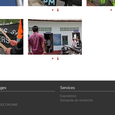
+
+
+
ages
Services
Expositions
Demande de recherche
E/ECONOMIE