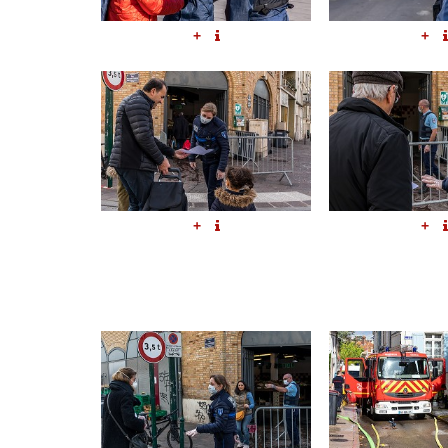
+
+
+
+