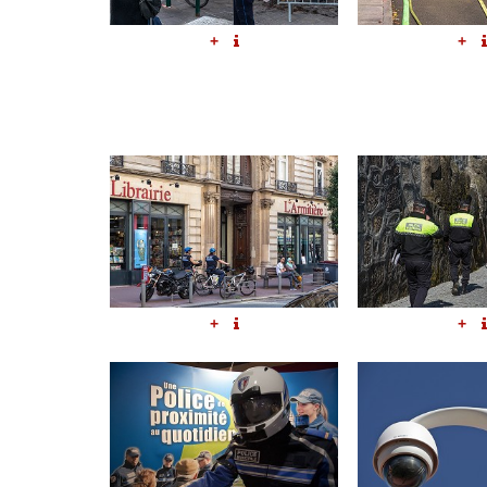
+
+
+
+