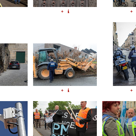
+
+
+
+