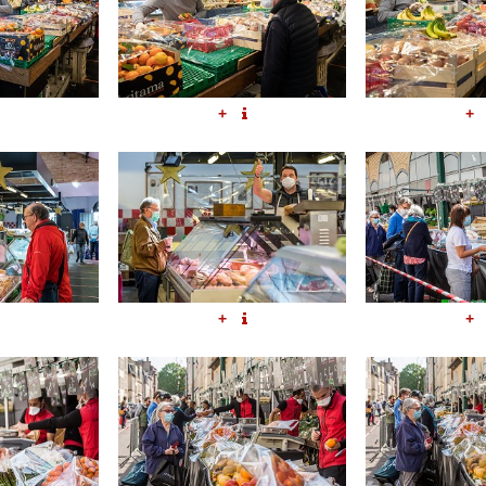
+
+
+
+