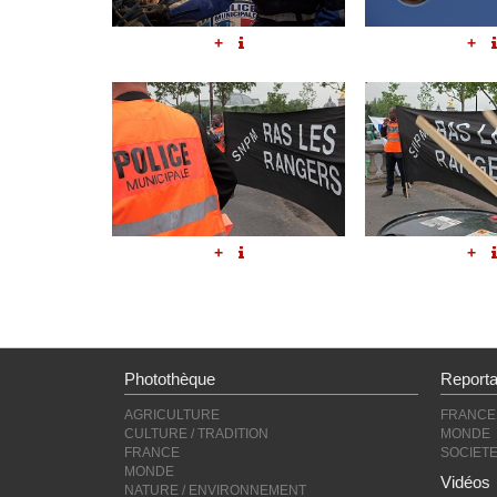
+
+
+
+
Photothèque
Report
AGRICULTURE
FRANCE
CULTURE / TRADITION
MONDE
FRANCE
SOCIET
MONDE
Vidéos
NATURE / ENVIRONNEMENT