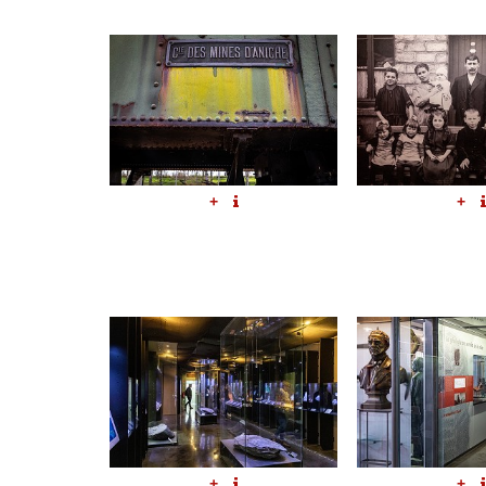
+
+
+
+