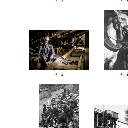
+
+
+
+