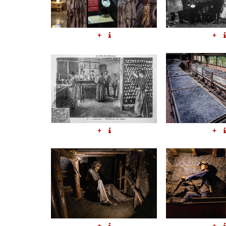
+
+
+
+