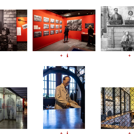
+
+
+
+