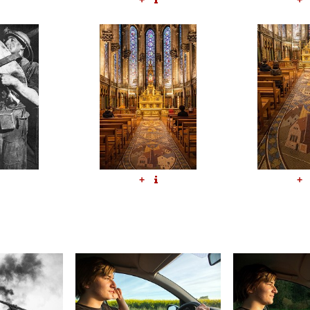
+
+
+
+