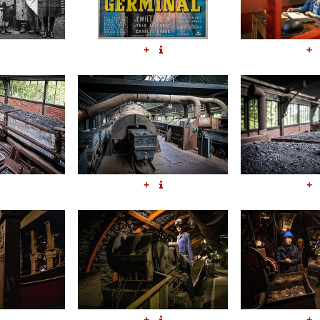
+
+
+
+