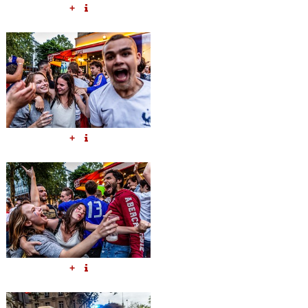
+
+
+