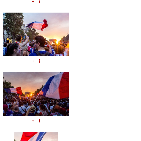
+
+
+