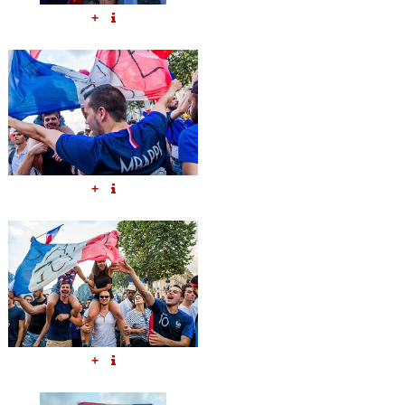
+
+
+