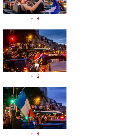
+
+
+