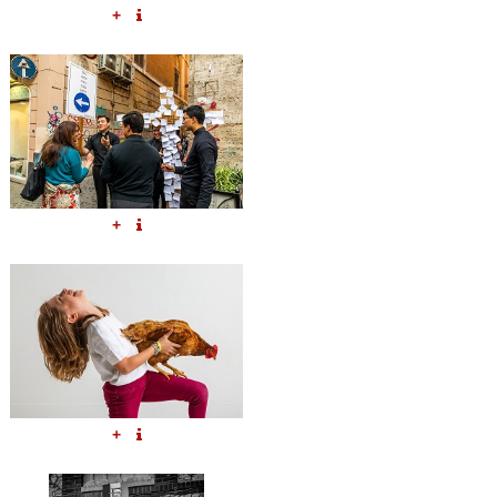
+
+
+