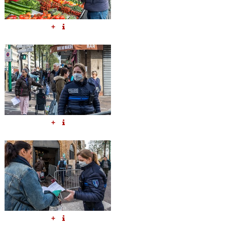
+
+
+