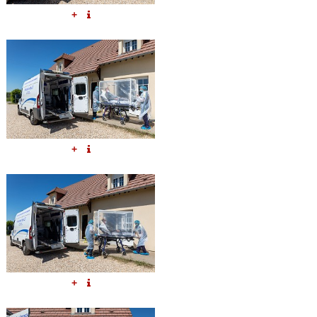
+
+
+