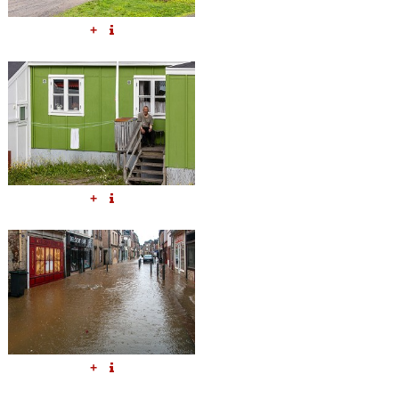
+
+
+