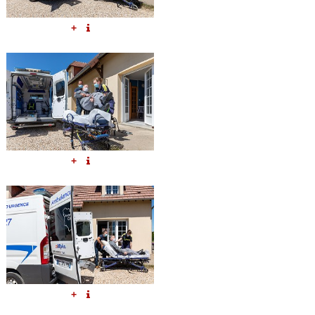
+
+
+