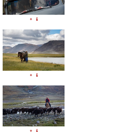
+
+
+