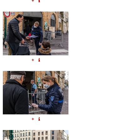
+
+
+