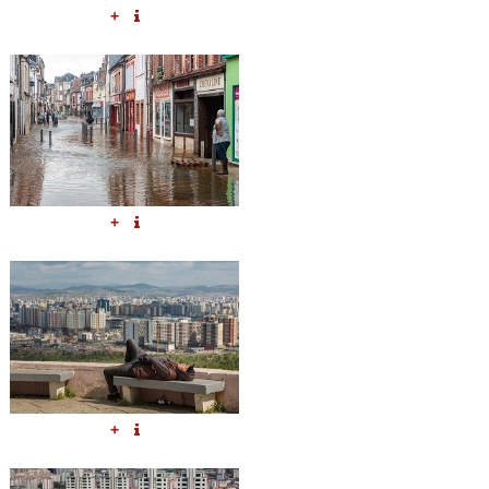
+
+
+