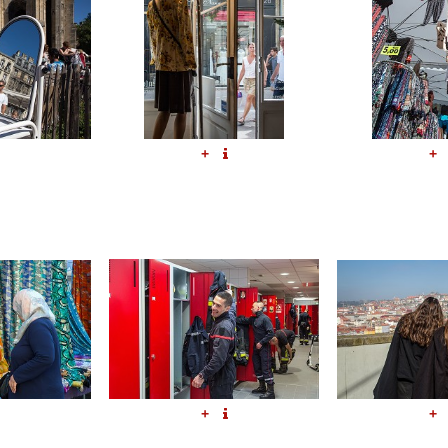
+
+
+
+