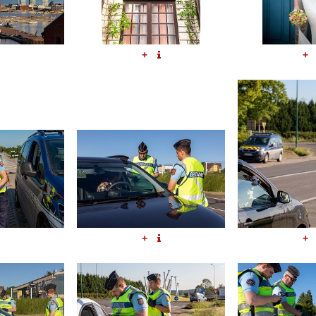
+
+
+
+