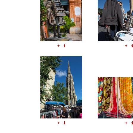
+
+
+
+