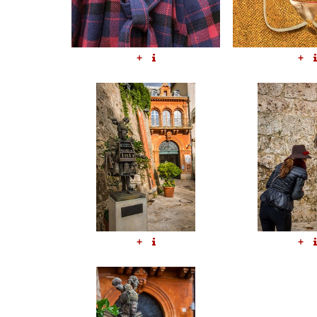
+
+
+
+