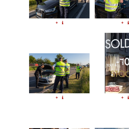
+
+
+
+