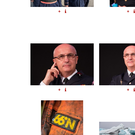
+
+
+
+