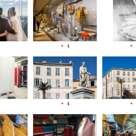
+
+
+
+