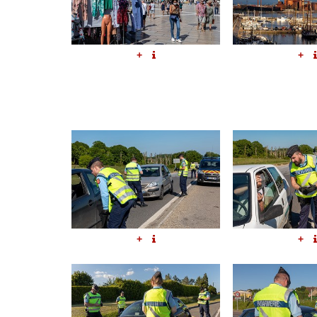
+
+
+
+