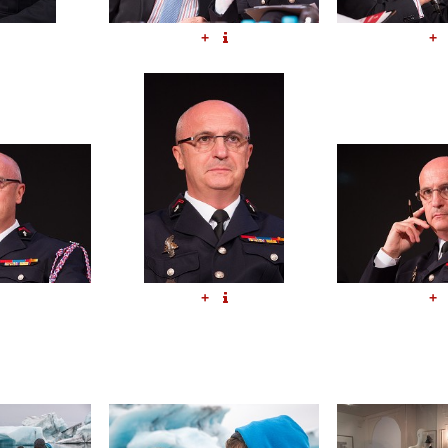
+
+
+
+