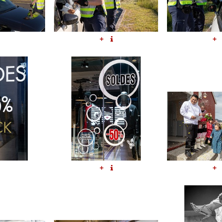
+
+
+
+