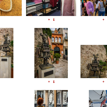
+
+
+
+