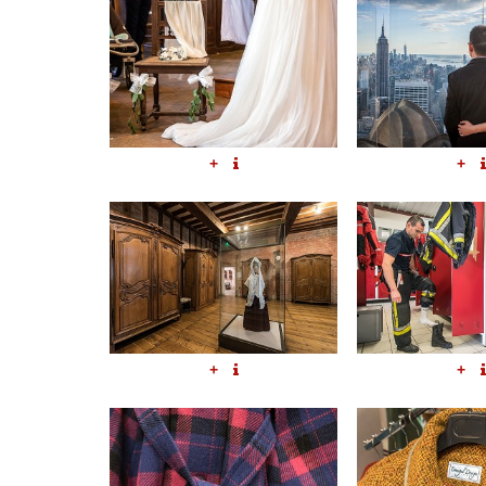
+
+
+
+