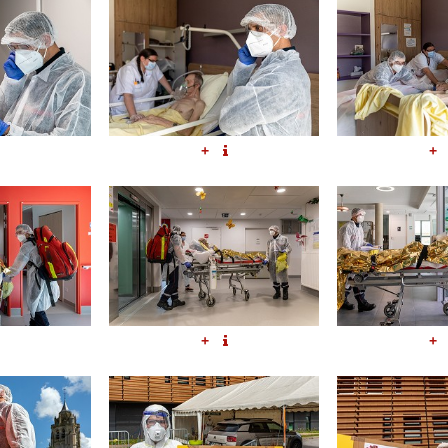
+
+
+
+