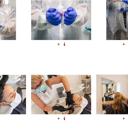
+
+
+
+