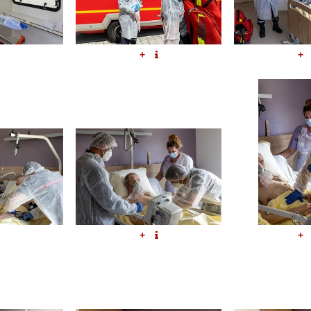
+
+
+
+