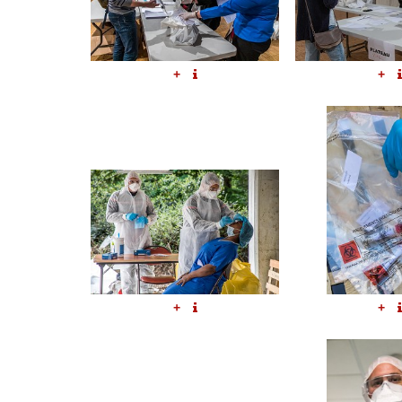
+
+
+
+