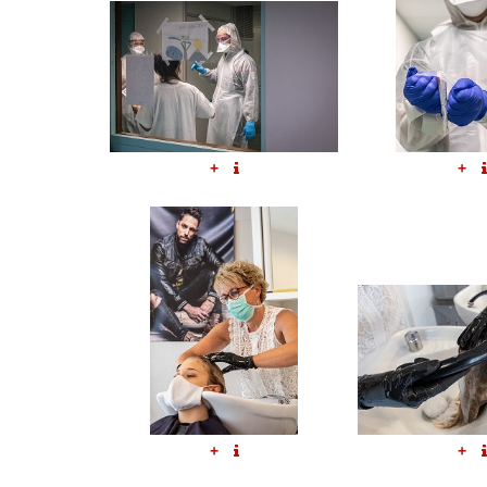
+
+
+
+