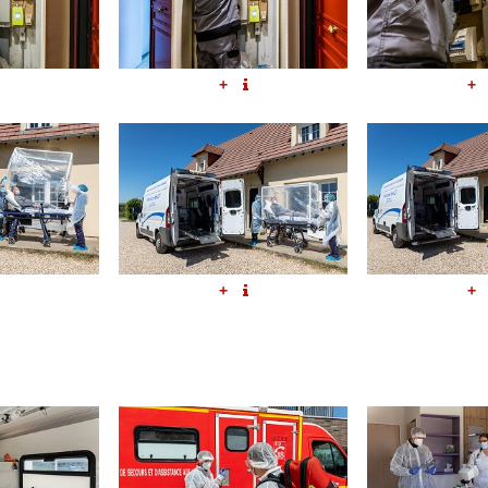
+
+
+
+