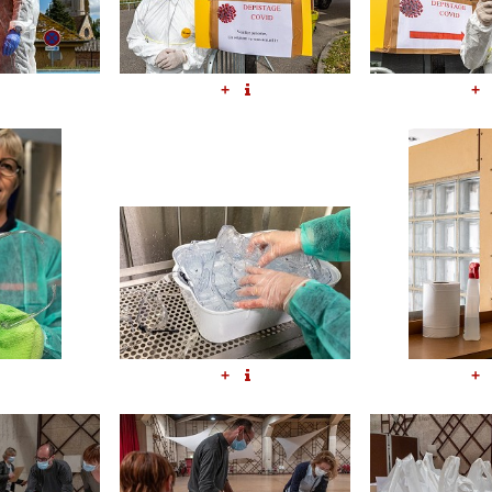
+
+
+
+