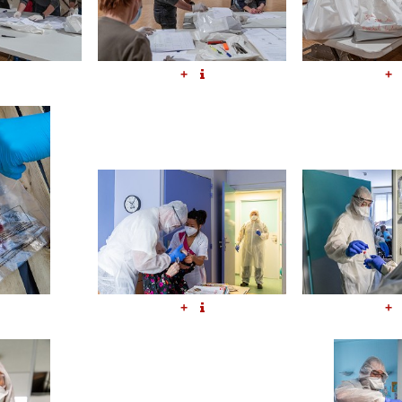
+
+
+
+