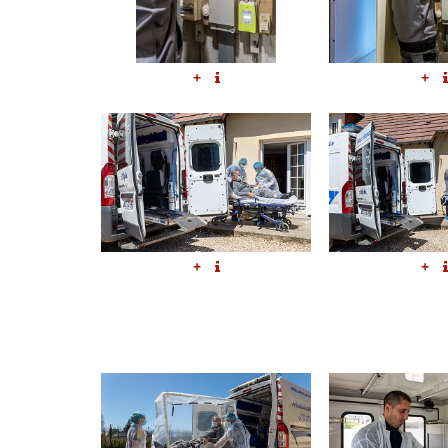
+
+
+
+