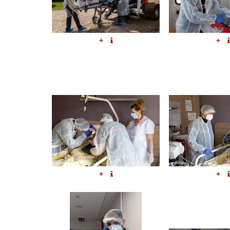
+
+
+
+