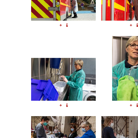
+
+
+
+