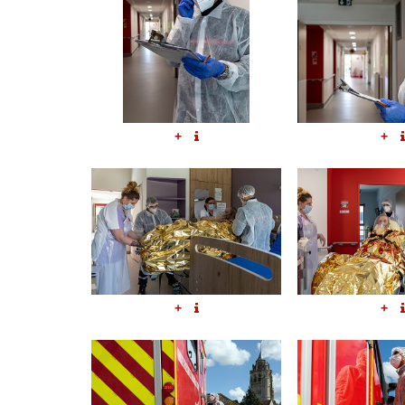
+
+
+
+