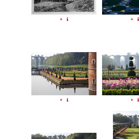
+
+
+
+