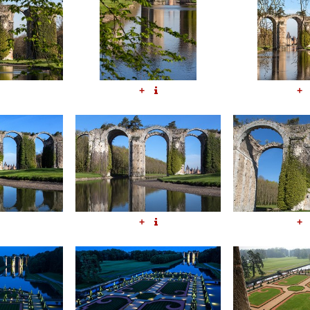
+
+
+
+