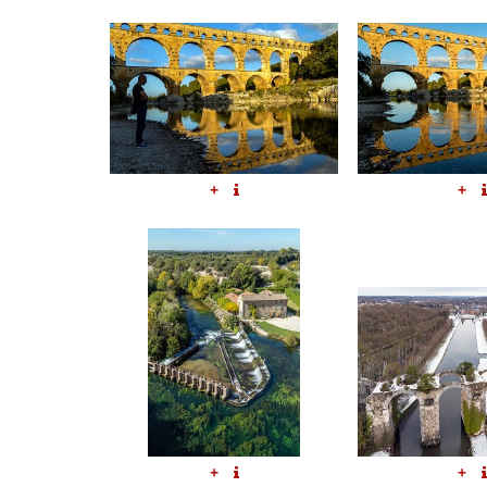
+
+
+
+