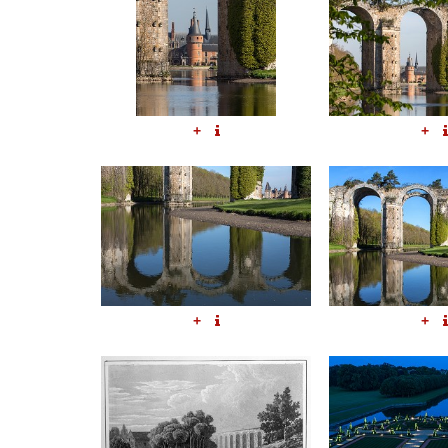
+
+
+
+