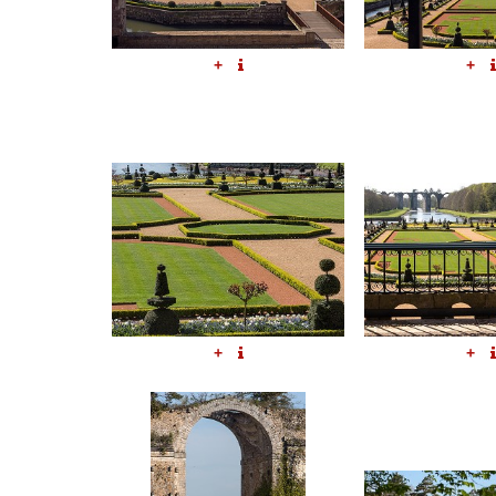
+
+
+
+