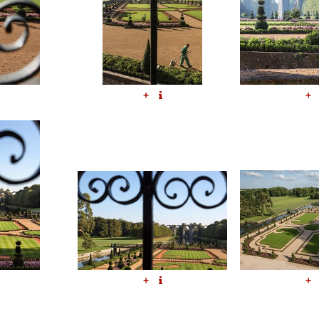
+
+
+
+