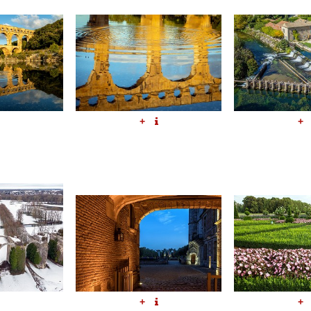
+
+
+
+