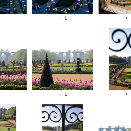
+
+
+
+