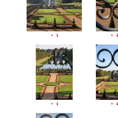
+
+
+
+