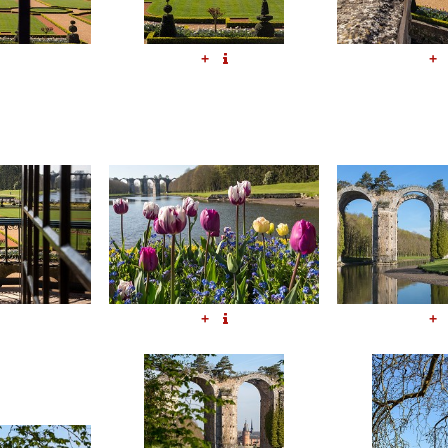
+
+
+
+