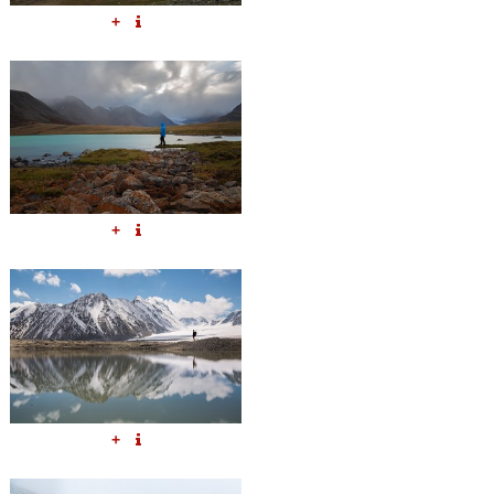
+
+
+