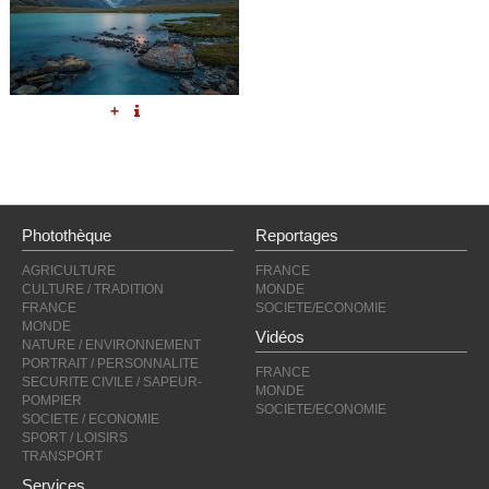
+
Photothèque
Reportages
AGRICULTURE
FRANCE
CULTURE / TRADITION
MONDE
FRANCE
SOCIETE/ECONOMIE
MONDE
Vidéos
NATURE / ENVIRONNEMENT
PORTRAIT / PERSONNALITE
FRANCE
SECURITE CIVILE / SAPEUR-
MONDE
POMPIER
SOCIETE/ECONOMIE
SOCIETE / ECONOMIE
SPORT / LOISIRS
TRANSPORT
Services