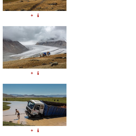
+
+
+