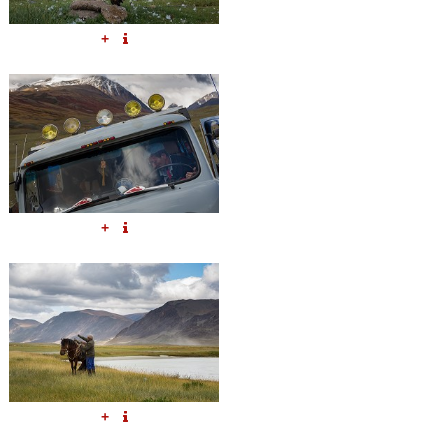
+
+
+