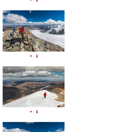
+
+
+