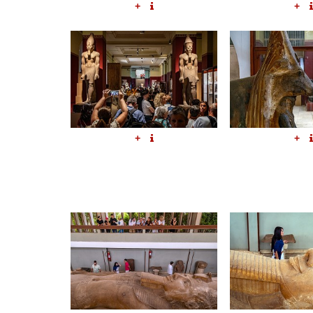
+
+
+
+