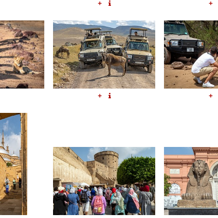
+
+
+
+