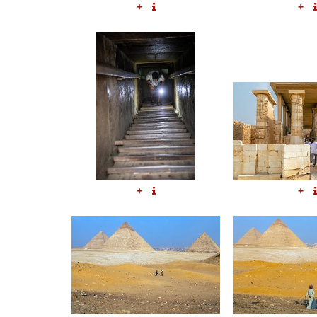
+
+
+
+