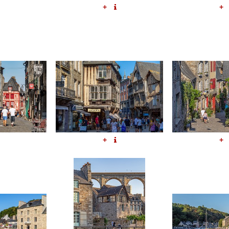
+
+
+
+