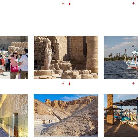
+
+
+
+