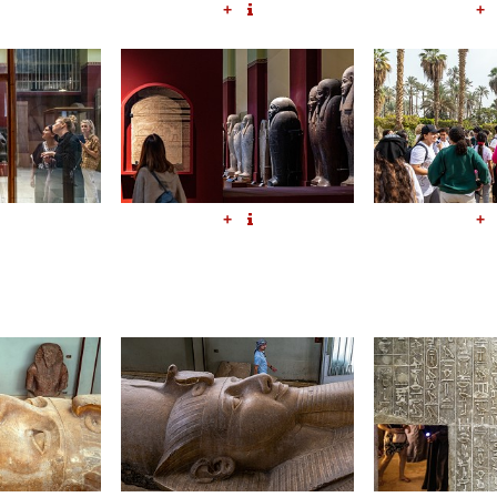
+
+
+
+