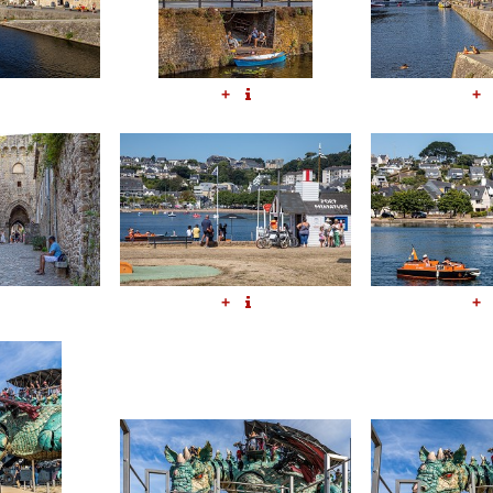
+
+
+
+