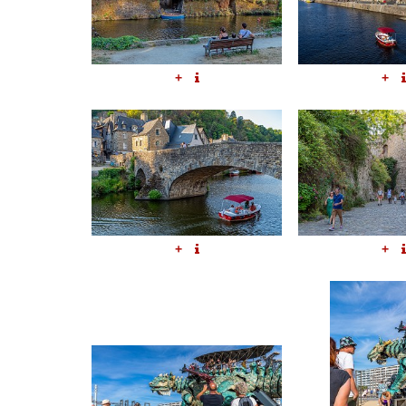
+
+
+
+