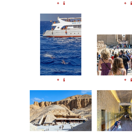
+
+
+
+