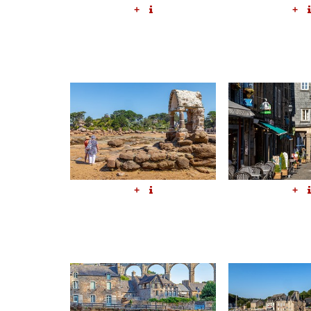
+
+
+
+