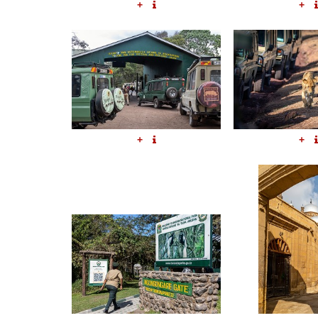
+
+
+
+