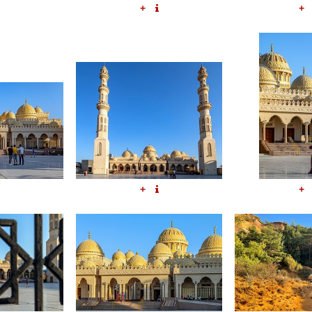
+
+
+
+