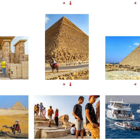
+
+
+
+