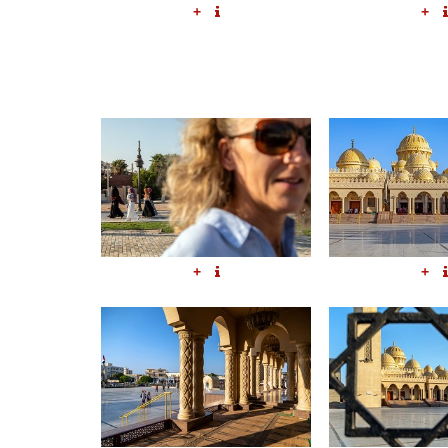
+
+
+
+