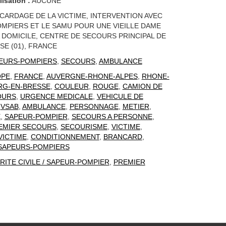
lisation :
AUCUNE
CARDAGE DE LA VICTIME, INTERVENTION AVEC
MPIERS ET LE SAMU POUR UNE VIEILLE DAME
 DOMICILE, CENTRE DE SECOURS PRINCIPAL DE
E (01), FRANCE
EURS-POMPIERS
,
SECOURS
,
AMBULANCE
OPE
,
FRANCE
,
AUVERGNE-RHONE-ALPES
,
RHONE-
RG-EN-BRESSE
,
COULEUR
,
ROUGE
,
CAMION DE
OURS
,
URGENCE MEDICALE
,
VEHICULE DE
,
VSAB
,
AMBULANCE
,
PERSONNAGE
,
METIER
,
E
,
SAPEUR-POMPIER
,
SECOURS A PERSONNE
,
EMIER SECOURS
,
SECOURISME
,
VICTIME
,
VICTIME
,
CONDITIONNEMENT
,
BRANCARD
,
SAPEURS-POMPIERS
RITE CIVILE / SAPEUR-POMPIER
,
PREMIER