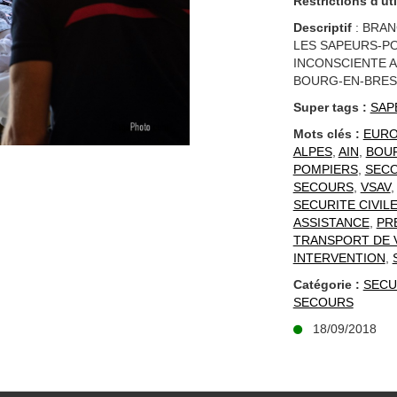
Restrictions d'uti
Descriptif
: BRAN
LES SAPEURS-PO
INCONSCIENTE A
BOURG-EN-BRESS
Super tags :
SAP
Mots clés :
EUR
ALPES
,
AIN
,
BOU
POMPIERS
,
SEC
SECOURS
,
VSAV
SECURITE CIVIL
ASSISTANCE
,
PR
TRANSPORT DE 
INTERVENTION
,
Catégorie :
SECU
SECOURS
18/09/2018