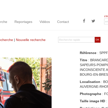
s'i
rche
Reportages
Vidéos
Contact
recherche
|
Nouvelle recherche
OK
Référence
: SPPF
Titre
: BRANCARD
SAPEURS-POMPIE
INCONSCIENTE A
BOURG-EN-BRESS
Localisation
: BO
AUVERGNE-RHON
Photographe
: F
Taille image HD
: