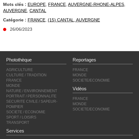
Mots clés :
EUROPE
,
FRANCE
,
AUVERGNE-RHONE-ALPES
,
AUVERGNE
,
CANTAL
Catégorie :
FRANCE
,
(15) CANTAL, AUVERGNE
26/06/2023
Photothèque
Reportages
AGRICULTURE
FRANCE
CULTURE / TRADITION
MONDE
FRANCE
SOCIETE/ECONOMIE
MONDE
Vidéos
NATURE / ENVIRONNEMENT
PORTRAIT / PERSONNALITE
FRANCE
SECURITE CIVILE / SAPEUR-
MONDE
POMPIER
SOCIETE/ECONOMIE
SOCIETE / ECONOMIE
SPORT / LOISIRS
TRANSPORT
Services