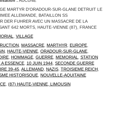
lisation :
AUCUNE
AGE MARTYR D'ORADOUR-SUR-GLANE DETRUIT LE
ARMEE ALLEMANDE, BATAILLON SS
R DER FUHRER AVEC UN MASSACRE DE LA
SANT 642 MORTS, HAUTE-VIENNE (87), FRANCE
ORIAL
,
VILLAGE
RUCTION
,
MASSACRE
,
MARTHYR
,
EUROPE
,
IN
,
HAUTE-VIENNE
,
ORADOUR-SUR-GLANE
,
OIRE
,
HOMMAGE
,
GUERRE
,
MEMORIAL
,
STATION
 A ESSENCE
,
10 JUIN 1944
,
SECONDE GUERRE
RE 39-45
,
ALLEMAND
,
NAZIS
,
TROISIEME REICH
,
SME HISTORISQUE
,
NOUVELLE-AQUITAINE
CE
,
(87) HAUTE-VIENNE, LIMOUSIN