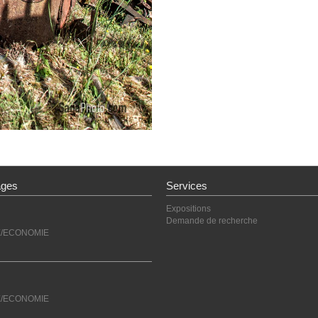
ages
Services
Expositions
Demande de recherche
E/ECONOMIE
E/ECONOMIE