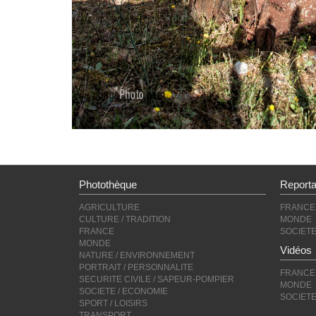
Photothèque
Report
AGRICULTURE
FRANCE
CULTURE / TRADITION
MONDE
FRANCE
SOCIET
MONDE
Vidéos
NATURE / ENVIRONNEMENT
PORTRAIT / PERSONNALITE
FRANCE
SECURITE CIVILE / SAPEUR-POMPIER
MONDE
SOCIETE / ECONOMIE
SOCIET
SPORT / LOISIRS
TRANSPORT