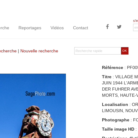
s'i
rche
Reportages
Vidéos
Contact
recherche
|
Nouvelle recherche
OK
Référence
: PF00
Titre
: VILLAGE 
JUIN 1944 L'AR
DER FUHRER AVE
MORTS, HAUTE-V
Localisation
: OR
LIMOUSIN, NOUV
Photographe
: F
Taille image HD
: