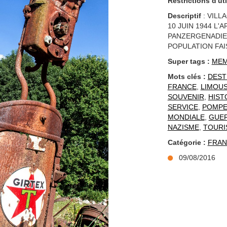
Restrictions d'uti
Descriptif
: VILL
10 JUIN 1944 L'
PANZERGENADIE
POPULATION FAI
Super tags :
MEM
Mots clés :
DEST
FRANCE
,
LIMOUS
SOUVENIR
,
HIST
SERVICE
,
POMPE
MONDIALE
,
GUER
NAZISME
,
TOURI
Catégorie :
FRAN
09/08/2016